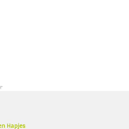
!"
en Hapjes