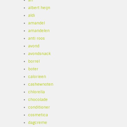
ah
albert heijn
aldi
amandel
amandelen
anti roos
avond
avondsnack
borrel
boter
calorieen
cashewnoten
chlorella
chocolade
conditioner
cosmetica
dagcreme