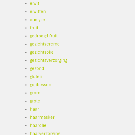
eiwit
eiwitten
energie
fruit
gedroogd fruit
gezichtscreme
gezichtsolie
gezichtsverzorging
gezond
gluten
gojibessen
gram
grote
haar
haarmasker
haarolie
haarverzorging