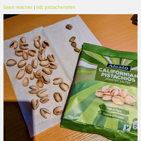
Geen reacties
|
lidl
,
pistachenoten