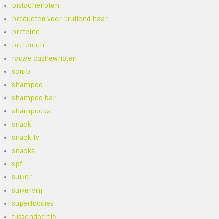
pistachenoten
producten voor krullend haar
proteine
proteinen
rauwe cashewnoten
scrub
shampoo
shampoo bar
shampoobar
snack
snack tv
snacks
spf
suiker
suikervrij
superfoodies
tussendoortje