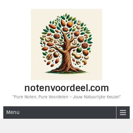
Ga
naar
de
inhoud
notenvoordeel.com
"Pure Noten, Pure Voordelen – Jouw Natuurlijke Keuze!"
Menu