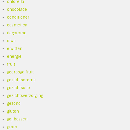
chlorella
chocolade
conditioner
cosmetica
dagcreme
eiwit
eiwitten
energie
fruit
gedroogd fruit
gezichtscreme
gezichtsolie
gezichtsverzorging
gezond
gluten
gojibessen
gram