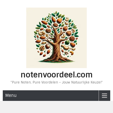
Ga
naar
de
inhoud
notenvoordeel.com
"Pure Noten, Pure Voordelen – Jouw Natuurlijke Keuze!"
Menu