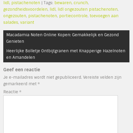
lidl
,
pistachenoten
| Tags:
bewaren
,
crunch
,
gezondheidsvoordelen
,
lidl
,
lidl ongezouten pistachenoten
,
ongezouten
,
pistachenoten
,
portiecontrole
,
toevoegen aan
salades
,
variant
Bericht
Macadamia Noten Online Kopen: Gemakkelijk en Gezond
navigatie
Genieten
Heerlijke Bolletje Ontbijtgranen met Knapperige Hazelnoten
en Amandelen
Geef een reactie
Je e-mailadres wordt niet gepubliceerd.
Vereiste velden zijn
gemarkeerd met
*
Reactie
*