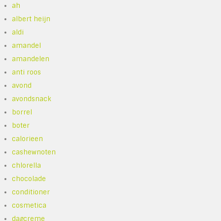
ah
albert heijn
aldi
amandel
amandelen
anti roos
avond
avondsnack
borrel
boter
calorieen
cashewnoten
chlorella
chocolade
conditioner
cosmetica
dagcreme