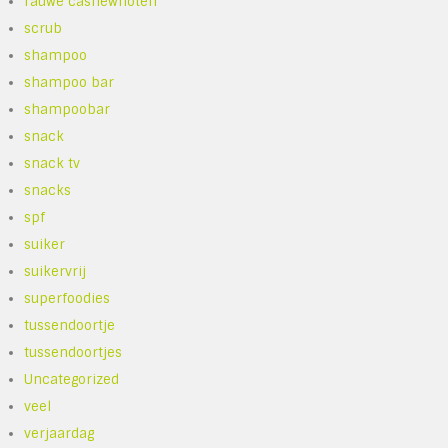
rauwe cashewnoten
scrub
shampoo
shampoo bar
shampoobar
snack
snack tv
snacks
spf
suiker
suikervrij
superfoodies
tussendoortje
tussendoortjes
Uncategorized
veel
verjaardag