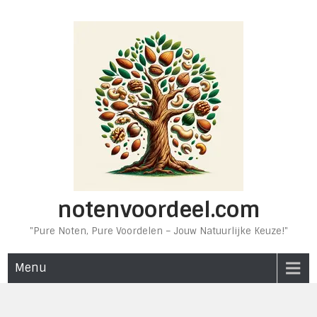
Ga
naar
de
inhoud
notenvoordeel.com
"Pure Noten, Pure Voordelen – Jouw Natuurlijke Keuze!"
Menu