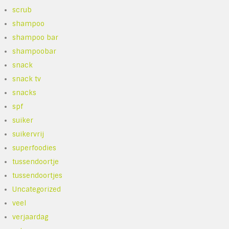
scrub
shampoo
shampoo bar
shampoobar
snack
snack tv
snacks
spf
suiker
suikervrij
superfoodies
tussendoortje
tussendoortjes
Uncategorized
veel
verjaardag