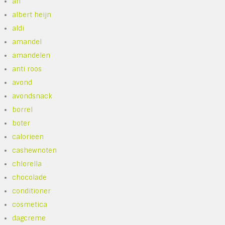
ah
albert heijn
aldi
amandel
amandelen
anti roos
avond
avondsnack
borrel
boter
calorieen
cashewnoten
chlorella
chocolade
conditioner
cosmetica
dagcreme