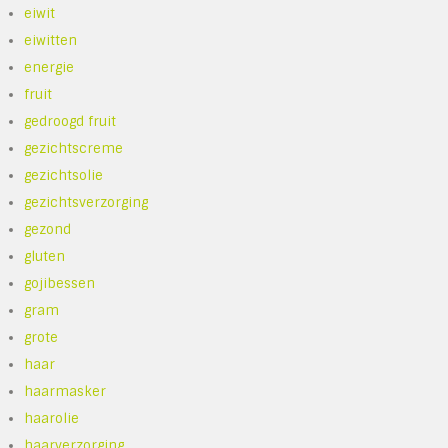
eiwit
eiwitten
energie
fruit
gedroogd fruit
gezichtscreme
gezichtsolie
gezichtsverzorging
gezond
gluten
gojibessen
gram
grote
haar
haarmasker
haarolie
haarverzorging