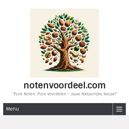
Ga
naar
de
inhoud
notenvoordeel.com
"Pure Noten, Pure Voordelen – Jouw Natuurlijke Keuze!"
Menu