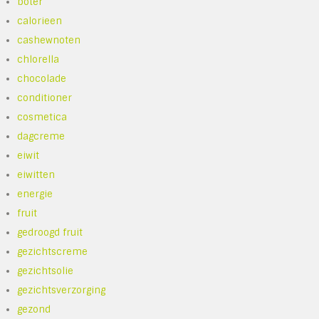
boter
calorieen
cashewnoten
chlorella
chocolade
conditioner
cosmetica
dagcreme
eiwit
eiwitten
energie
fruit
gedroogd fruit
gezichtscreme
gezichtsolie
gezichtsverzorging
gezond