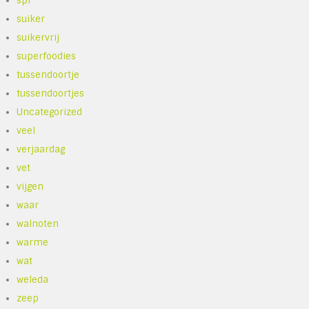
spf
suiker
suikervrij
superfoodies
tussendoortje
tussendoortjes
Uncategorized
veel
verjaardag
vet
vijgen
waar
walnoten
warme
wat
weleda
zeep