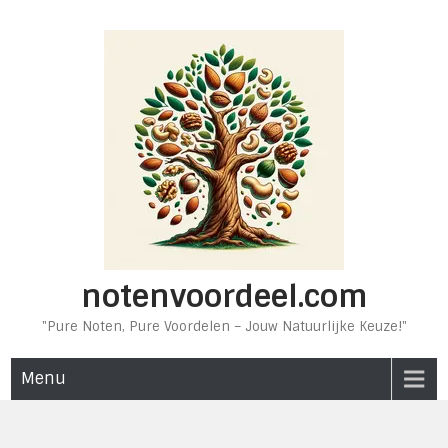
Ga
naar
de
inhoud
notenvoordeel.com
"Pure Noten, Pure Voordelen – Jouw Natuurlijke Keuze!"
Menu