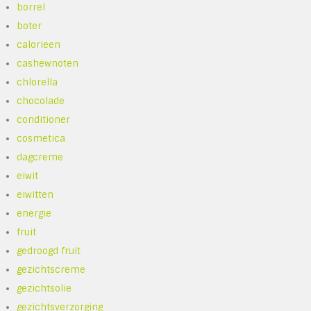
borrel
boter
calorieen
cashewnoten
chlorella
chocolade
conditioner
cosmetica
dagcreme
eiwit
eiwitten
energie
fruit
gedroogd fruit
gezichtscreme
gezichtsolie
gezichtsverzorging