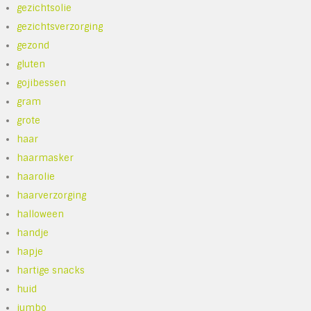
gezichtsolie
gezichtsverzorging
gezond
gluten
gojibessen
gram
grote
haar
haarmasker
haarolie
haarverzorging
halloween
handje
hapje
hartige snacks
huid
jumbo