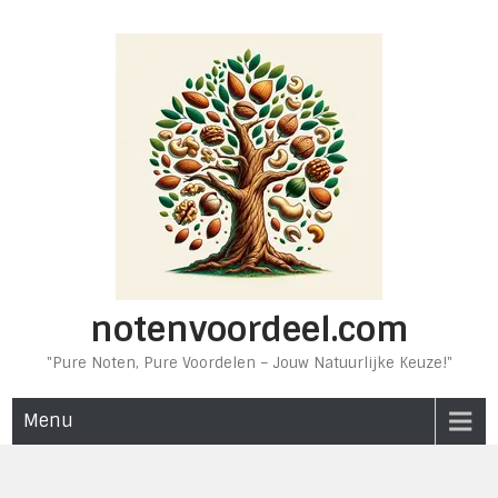
Ga
naar
de
inhoud
notenvoordeel.com
"Pure Noten, Pure Voordelen – Jouw Natuurlijke Keuze!"
Menu