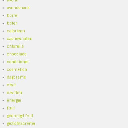
avond
avondsnack
borrel
boter
calorieen
cashewnoten
chlorella
chocolade
conditioner
cosmetica
dagcreme
eiwit
eiwitten
energie
fruit
gedroogd fruit
gezichtscreme