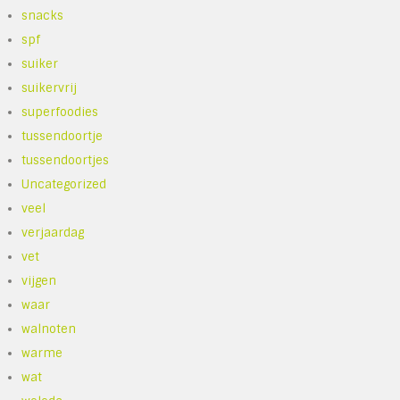
snacks
spf
suiker
suikervrij
superfoodies
tussendoortje
tussendoortjes
Uncategorized
veel
verjaardag
vet
vijgen
waar
walnoten
warme
wat