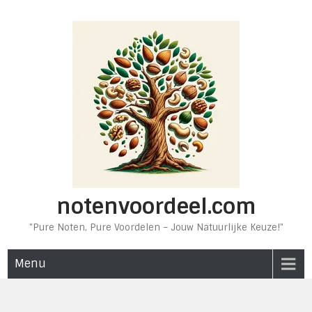
Ga
naar
de
inhoud
notenvoordeel.com
"Pure Noten, Pure Voordelen – Jouw Natuurlijke Keuze!"
Menu