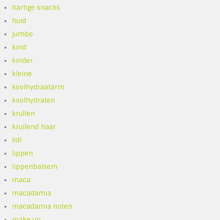
hartige snacks
huid
jumbo
kind
kinder
kleine
koolhydraatarm
koolhydraten
krullen
krullend haar
lidl
lippen
lippenbalsem
maca
macadamia
macadamia noten
make up