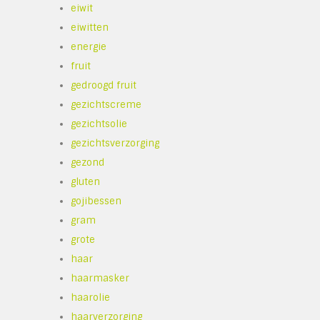
eiwit
eiwitten
energie
fruit
gedroogd fruit
gezichtscreme
gezichtsolie
gezichtsverzorging
gezond
gluten
gojibessen
gram
grote
haar
haarmasker
haarolie
haarverzorging