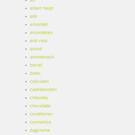
ah
albert heijn
aldi
amandel
amandelen
anti roos
avond
avondsnack
borrel
boter
calorieen
cashewnoten
chlorella
chocolade
conditioner
cosmetica
dagcreme