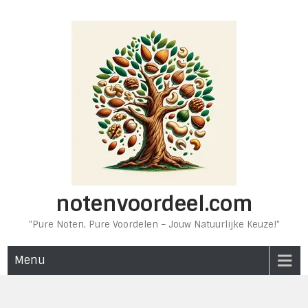
Ga
naar
de
inhoud
notenvoordeel.com
"Pure Noten, Pure Voordelen – Jouw Natuurlijke Keuze!"
Menu