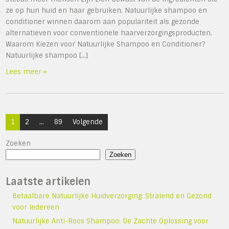
ze op hun huid en haar gebruiken. Natuurlijke shampoo en
conditioner winnen daarom aan populariteit als gezonde
alternatieven voor conventionele haarverzorgingsproducten.
Waarom Kiezen voor Natuurlijke Shampoo en Conditioner?
Natuurlijke shampoo […]
Lees meer »
Berichten
1
2
…
89
Volgende
paginering
Zoeken
Zoeken
Laatste artikelen
Betaalbare Natuurlijke Huidverzorging: Stralend en Gezond
voor Iedereen
Natuurlijke Anti-Roos Shampoo: De Zachte Oplossing voor