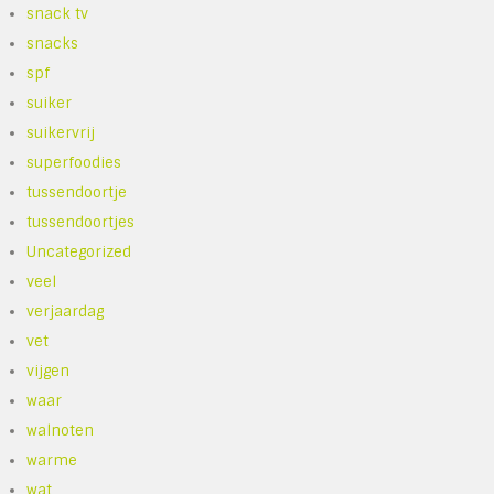
snack tv
snacks
spf
suiker
suikervrij
superfoodies
tussendoortje
tussendoortjes
Uncategorized
veel
verjaardag
vet
vijgen
waar
walnoten
warme
wat