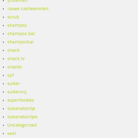
proteinen
rauwe cashewnoten
scrub
shampoo
shampoo bar
shampoobar
snack
snack tv
snacks
spf
suiker
suikervrij
superfoodies
tussendoortje
tussendoortjes
Uncategorized
veel