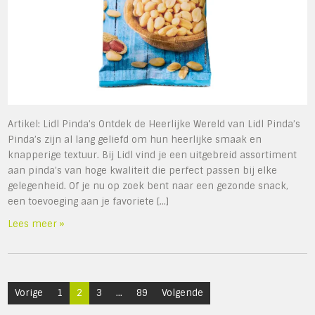
Artikel: Lidl Pinda’s Ontdek de Heerlijke Wereld van Lidl Pinda’s
Pinda’s zijn al lang geliefd om hun heerlijke smaak en
knapperige textuur. Bij Lidl vind je een uitgebreid assortiment
aan pinda’s van hoge kwaliteit die perfect passen bij elke
gelegenheid. Of je nu op zoek bent naar een gezonde snack,
een toevoeging aan je favoriete […]
Lees meer »
Berichten
Vorige
1
2
3
…
89
Volgende
paginering