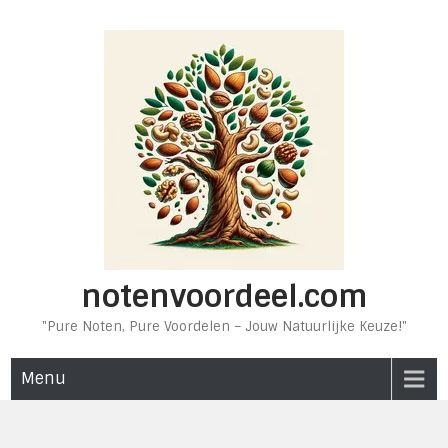
Ga
naar
de
inhoud
notenvoordeel.com
"Pure Noten, Pure Voordelen – Jouw Natuurlijke Keuze!"
Menu