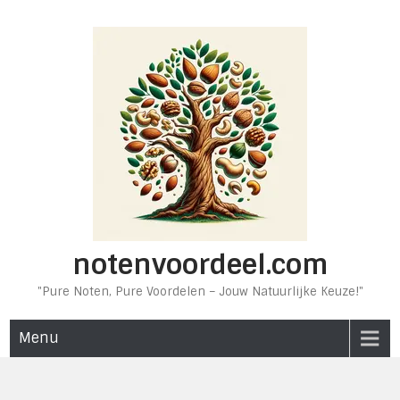
Ga
naar
de
inhoud
notenvoordeel.com
"Pure Noten, Pure Voordelen – Jouw Natuurlijke Keuze!"
Menu