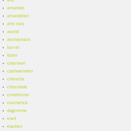
aldi
amandel
amandelen
anti roos
avond
avondsnack
borrel
boter
calorieen
cashewnoten
chlorella
chocolade
conditioner
cosmetica
dagcreme
eiwit
eiwitten