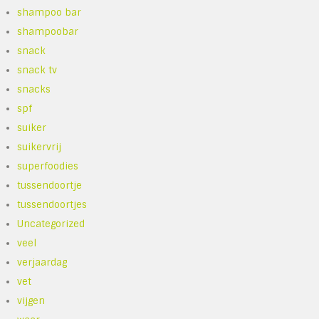
shampoo bar
shampoobar
snack
snack tv
snacks
spf
suiker
suikervrij
superfoodies
tussendoortje
tussendoortjes
Uncategorized
veel
verjaardag
vet
vijgen