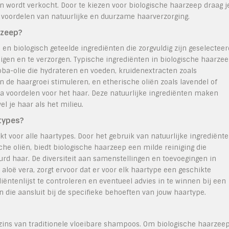
en wordt verkocht. Door te kiezen voor biologische haarzeep draag j
e voordelen van natuurlijke en duurzame haarverzorging.
rzeep?
en biologisch geteelde ingrediënten die zorgvuldig zijn geselecteer
igen en te verzorgen. Typische ingrediënten in biologische haarze
jojoba-olie die hydrateren en voeden, kruidenextracten zoals
 de haargroei stimuleren, en etherische oliën zoals lavendel of
ra voordelen voor het haar. Deze natuurlijke ingrediënten maken
l je haar als het milieu.
rtypes?
t voor alle haartypes. Door het gebruik van natuurlijke ingrediënt
che oliën, biedt biologische haarzeep een milde reiniging die
leurd haar. De diversiteit aan samenstellingen en toevoegingen in
aloë vera, zorgt ervoor dat er voor elk haartype een geschikte
diëntenlijst te controleren en eventueel advies in te winnen bij een
 die aansluit bij de specifieke behoeften van jouw haartype.
szins van traditionele vloeibare shampoos. Om biologische haarzee