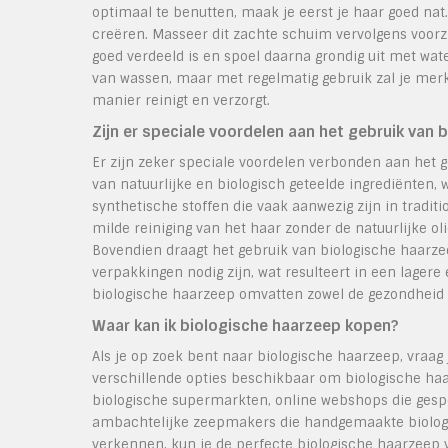
optimaal te benutten, maak je eerst je haar goed nat
creëren. Masseer dit zachte schuim vervolgens voorzi
goed verdeeld is en spoel daarna grondig uit met wa
van wassen, maar met regelmatig gebruik zal je merk
manier reinigt en verzorgt.
Zijn er speciale voordelen aan het gebruik van 
Er zijn zeker speciale voordelen verbonden aan het 
van natuurlijke en biologisch geteelde ingrediënten, 
synthetische stoffen die vaak aanwezig zijn in tradi
milde reiniging van het haar zonder de natuurlijke o
Bovendien draagt het gebruik van biologische haarzee
verpakkingen nodig zijn, wat resulteert in een lagere
biologische haarzeep omvatten zowel de gezondheid 
Waar kan ik biologische haarzeep kopen?
Als je op zoek bent naar biologische haarzeep, vraag j
verschillende opties beschikbaar om biologische haar
biologische supermarkten, online webshops die gespec
ambachtelijke zeepmakers die handgemaakte biologi
verkennen, kun je de perfecte biologische haarzeep v