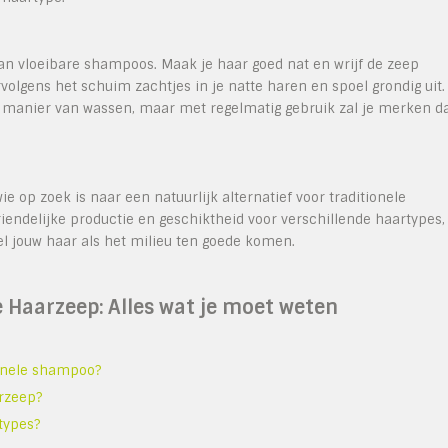
van vloeibare shampoos. Maak je haar goed nat en wrijf de zeep
lgens het schuim zachtjes in je natte haren en spoel grondig uit.
 manier van wassen, maar met regelmatig gebruik zal je merken d
e op zoek is naar een natuurlijk alternatief voor traditionele
riendelijke productie en geschiktheid voor verschillende haartypes,
el jouw haar als het milieu ten goede komen.
e Haarzeep: Alles wat je moet weten
ionele shampoo?
arzeep?
types?