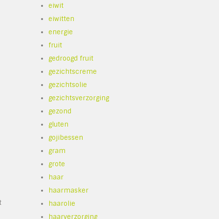
eiwit
eiwitten
energie
fruit
gedroogd fruit
gezichtscreme
gezichtsolie
gezichtsverzorging
gezond
gluten
gojibessen
gram
grote
haar
haarmasker
t
haarolie
haarverzorging