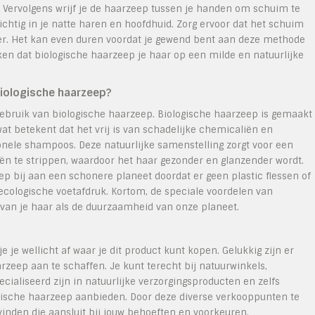
. Vervolgens wrijf je de haarzeep tussen je handen om schuim te
chtig in je natte haren en hoofdhuid. Zorg ervoor dat het schuim
ter. Het kan even duren voordat je gewend bent aan deze methode
en dat biologische haarzeep je haar op een milde en natuurlijke
biologische haarzeep?
gebruik van biologische haarzeep. Biologische haarzeep is gemaakt
wat betekent dat het vrij is van schadelijke chemicaliën en
tionele shampoos. Deze natuurlijke samenstelling zorgt voor een
liën te strippen, waardoor het haar gezonder en glanzender wordt.
p bij aan een schonere planeet doordat er geen plastic flessen of
 ecologische voetafdruk. Kortom, de speciale voordelen van
van je haar als de duurzaamheid van onze planeet.
e je wellicht af waar je dit product kunt kopen. Gelukkig zijn er
zeep aan te schaffen. Je kunt terecht bij natuurwinkels,
ialiseerd zijn in natuurlijke verzorgingsproducten en zelfs
sche haarzeep aanbieden. Door deze diverse verkooppunten te
inden die aansluit bij jouw behoeften en voorkeuren.