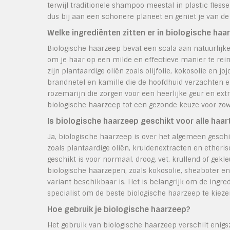
terwijl traditionele shampoo meestal in plastic fless
dus bij aan een schonere planeet en geniet je van d
Welke ingrediënten zitten er in biologische haa
Biologische haarzeep bevat een scala aan natuurlijke 
om je haar op een milde en effectieve manier te rein
zijn plantaardige oliën zoals olijfolie, kokosolie en 
brandnetel en kamille die de hoofdhuid verzachten en
rozemarijn die zorgen voor een heerlijke geur en ext
biologische haarzeep tot een gezonde keuze voor zowe
Is biologische haarzeep geschikt voor alle haa
Ja, biologische haarzeep is over het algemeen geschik
zoals plantaardige oliën, kruidenextracten en etheris
geschikt is voor normaal, droog, vet, krullend of gek
biologische haarzepen, zoals kokosolie, sheaboter en 
variant beschikbaar is. Het is belangrijk om de ingre
specialist om de beste biologische haarzeep te kiezen
Hoe gebruik je biologische haarzeep?
Het gebruik van biologische haarzeep verschilt enig