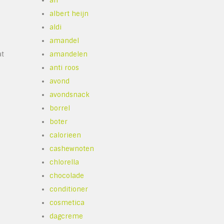
ah
albert heijn
aldi
amandel
at
amandelen
anti roos
avond
avondsnack
borrel
boter
calorieen
cashewnoten
chlorella
chocolade
conditioner
cosmetica
dagcreme