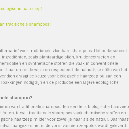
 biologische haarzeep?
dan traditionele shampoos?
lternatief voor traditionele vloeibare shampoos. Het onderscheidt
 ingrediënten, zoals plantaardige oliën, kruidenextracten en
hemicaliën en synthetische stoffen die vaak in conventionele
t haar op milde wijze en respecteert de natuurlijke oliën van het
vendien draagt de keuze voor biologische haarzeep bij aan een
erpakkingen nodig zijn en de productie een lagere ecologische
ionele shampoo?
ieren van traditionele shampoo. Ten eerste is biologische haarzeep
diënten, terwijl traditionele shampoos vaak chemische stoffen en
ogische haarzeep milder voor zowel je haar als de natuur. Daarnaas
afval, aangezien het in de vorm van een zeepblok wordt geleverd,