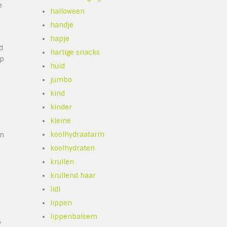
e
halloween
handje
hapje
d
hartige snacks
ep
huid
jumbo
kind
kinder
kleine
koolhydraatarm
en
koolhydraten
krullen
krullend haar
lidl
lippen
lippenbalsem
p