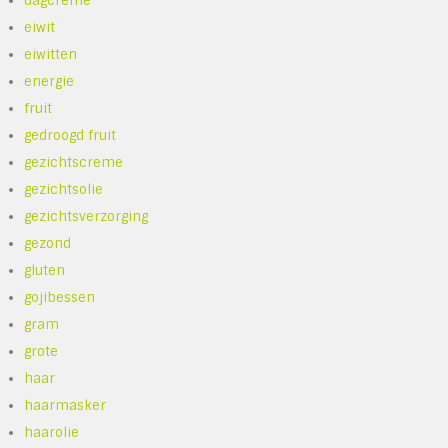
dagcreme
eiwit
eiwitten
energie
fruit
gedroogd fruit
gezichtscreme
gezichtsolie
gezichtsverzorging
gezond
gluten
gojibessen
gram
grote
haar
haarmasker
haarolie