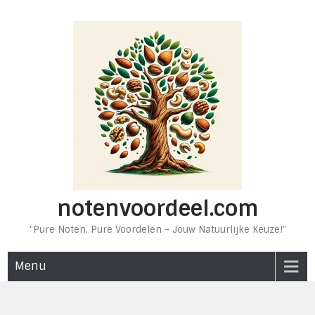
Ga
naar
de
inhoud
notenvoordeel.com
"Pure Noten, Pure Voordelen – Jouw Natuurlijke Keuze!"
Menu