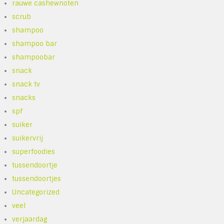
rauwe cashewnoten
scrub
shampoo
shampoo bar
shampoobar
snack
snack tv
snacks
spf
suiker
suikervrij
superfoodies
tussendoortje
tussendoortjes
Uncategorized
veel
verjaardag