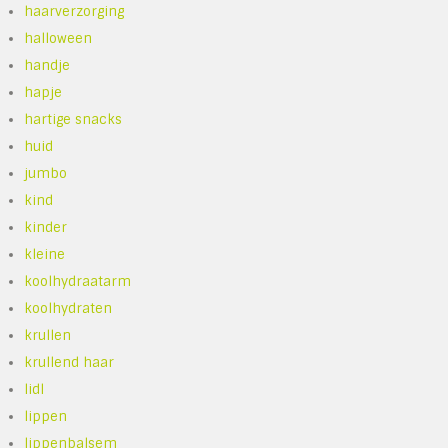
haarverzorging
halloween
handje
hapje
hartige snacks
huid
jumbo
kind
kinder
kleine
koolhydraatarm
koolhydraten
krullen
krullend haar
lidl
lippen
lippenbalsem