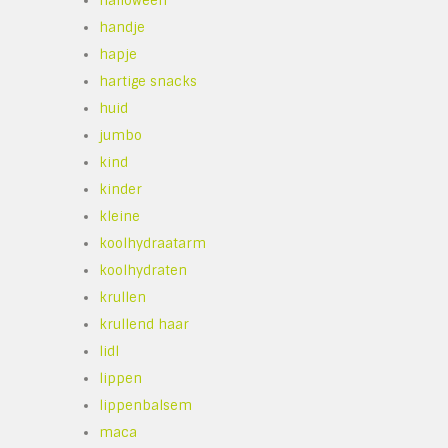
halloween
handje
hapje
hartige snacks
huid
jumbo
kind
kinder
kleine
koolhydraatarm
koolhydraten
krullen
krullend haar
lidl
lippen
lippenbalsem
maca