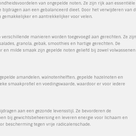
ndheidsvoordelen van ongepelde noten. Ze zijn rijk aan essentiële
ie bijdragen aan een gebalanceerd dieet. Door het verwijderen van 
gemakkelijker en aantrekkelijker voor velen.
op verschillende manieren worden toegevoegd aan gerechten. Ze zij
salades, granola, gebak, smoothies en hartige gerechten. De
ur en milde smaak zijn gepelde noten geliefd bij zowel volwassenen
gepelde amandelen, walnotenhelften, gepelde hazelnoten en
nieke smaakprofiel en voedingswaarde, waardoor er voor iedere
jdragen aan een gezonde levensstijl. Ze bevorderen de
lpen bij gewichtsbeheersing en leveren energie voor lichaam en
oor bescherming tegen vrije radicalenschade.