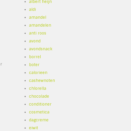
albert heijn
aldi
amandel
amandelen
anti roos
avond
avondsnack
borrel
or
boter
calorieen
cashewnoten
chlorella
chocolade
conditioner
cosmetica
dagcreme
eiwit