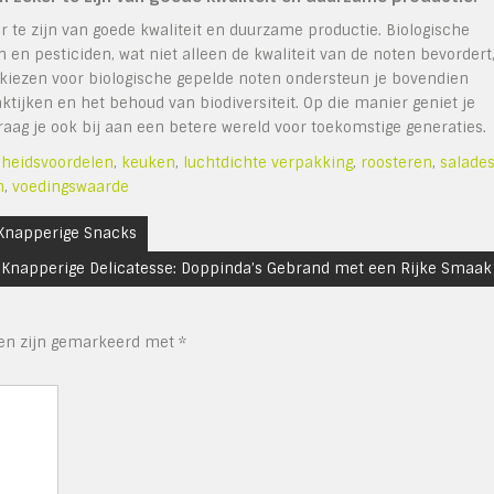
 te zijn van goede kwaliteit en duurzame productie. Biologische
en pesticiden, wat niet alleen de kwaliteit van de noten bevordert
 kiezen voor biologische gepelde noten ondersteun je bovendien
ijken en het behoud van biodiversiteit. Op die manier geniet je
aag je ook bij aan een betere wereld voor toekomstige generaties.
heidsvoordelen
,
keuken
,
luchtdichte verpakking
,
roosteren
,
salade
n
,
voedingswaarde
 Knapperige Snacks
Knapperige Delicatesse: Doppinda’s Gebrand met een Rijke Smaak
den zijn gemarkeerd met
*