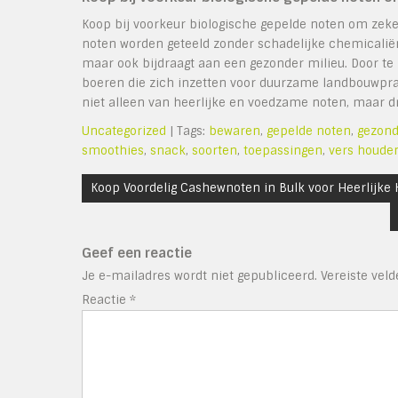
Koop bij voorkeur biologische gepelde noten om zeker
noten worden geteeld zonder schadelijke chemicaliën 
maar ook bijdraagt aan een gezonder milieu. Door te
boeren die zich inzetten voor duurzame landbouwprakt
niet alleen van heerlijke en voedzame noten, maar dr
Uncategorized
| Tags:
bewaren
,
gepelde noten
,
gezond
smoothies
,
snack
,
soorten
,
toepassingen
,
vers houde
Bericht
Koop Voordelig Cashewnoten in Bulk voor Heerlijke
navigatie
Geef een reactie
Je e-mailadres wordt niet gepubliceerd.
Vereiste vel
Reactie
*