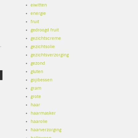
eiwitten
energie
,
fruit
gedroogd fruit
gezichtscreme
s
,
gezichtsolie
gezichtsverzorging
gezond
gluten
gojibessen
gram
grote
haar
haarmasker
haarolie
haarverzorging