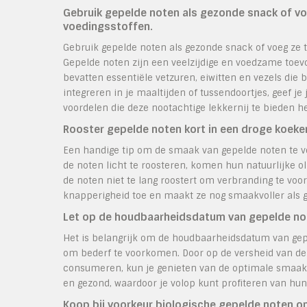
Gebruik gepelde noten als gezonde snack of vo
voedingsstoffen.
Gebruik gepelde noten als gezonde snack of voeg ze t
Gepelde noten zijn een veelzijdige en voedzame toevo
bevatten essentiële vetzuren, eiwitten en vezels die
integreren in je maaltijden of tussendoortjes, geef j
voordelen die deze nootachtige lekkernij te bieden he
Rooster gepelde noten kort in een droge koek
Een handige tip om de smaak van gepelde noten te ve
de noten licht te roosteren, komen hun natuurlijke ol
de noten niet te lang roostert om verbranding te vo
knapperigheid toe en maakt ze nog smaakvoller als ge
Let op de houdbaarheidsdatum van gepelde note
Het is belangrijk om de houdbaarheidsdatum van gepe
om bederf te voorkomen. Door op de versheid van de 
consumeren, kun je genieten van de optimale smaak 
en gezond, waardoor je volop kunt profiteren van h
Koop bij voorkeur biologische gepelde noten om