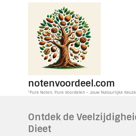
Ga
naar
de
inhoud
notenvoordeel.com
"Pure Noten, Pure Voordelen – Jouw Natuurlijke Keuze
Ontdek de Veelzijdighe
Dieet