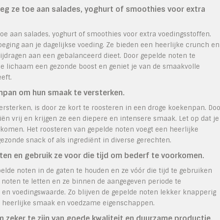
eg ze toe aan salades, yoghurt of smoothies voor extra
oe aan salades, yoghurt of smoothies voor extra voedingsstoffen.
eging aan je dagelijkse voeding. Ze bieden een heerlijke crunch en
 bijdragen aan een gebalanceerd dieet. Door gepelde noten te
e je lichaam een gezonde boost en geniet je van de smaakvolle
eft.
enpan om hun smaak te versterken.
rsterken, is door ze kort te roosteren in een droge koekenpan. Do
iën vrij en krijgen ze een diepere en intensere smaak. Let op dat je
orkomen. Het roosteren van gepelde noten voegt een heerlijke
zonde snack of als ingrediënt in diverse gerechten.
n en gebruik ze voor die tijd om bederf te voorkomen.
lde noten in de gaten te houden en ze vóór die tijd te gebruiken
noten te letten en ze binnen de aangegeven periode te
en voedingswaarde. Zo blijven de gepelde noten lekker knapperig
un heerlijke smaak en voedzame eigenschappen.
 zeker te zijn van goede kwaliteit en duurzame productie.