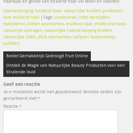
haartype en geniet van stralend haar vol leven en vitaliteit.
haarverzorging
,
krullend haar
,
natuurlijke krullen
,
producten
voor krullend haar
| Tags:
conditioner
,
hitte vermijden
,
hydrateren
,
klitten voorkomen
,
krullend haar
,
milde shampoo
,
natuurlijk opdrogen
,
natuurlijke haarverzorging krullen
,
natuurlijke oliën
,
pluis voorkomen
,
satijnen kussensloop
,
sulfaten
Bericht
Bestel Gemakkelijk Gedroogd Fruit Online
navigatie
Ontdek de Magie van Natuurlijke Beauty Producten voor een
Stralende Huid
Geef een reactie
Je e-mailadres wordt niet gepubliceerd.
Vereiste velden zijn
gemarkeerd met
*
Reactie
*