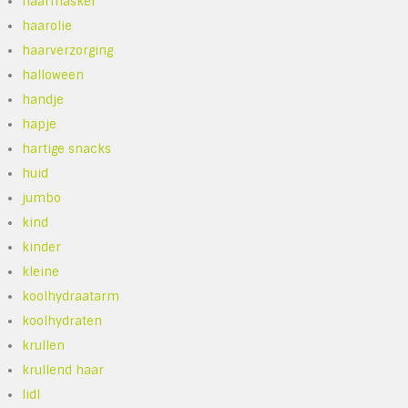
haarmasker
haarolie
haarverzorging
halloween
handje
hapje
hartige snacks
huid
jumbo
kind
kinder
kleine
koolhydraatarm
koolhydraten
krullen
krullend haar
lidl