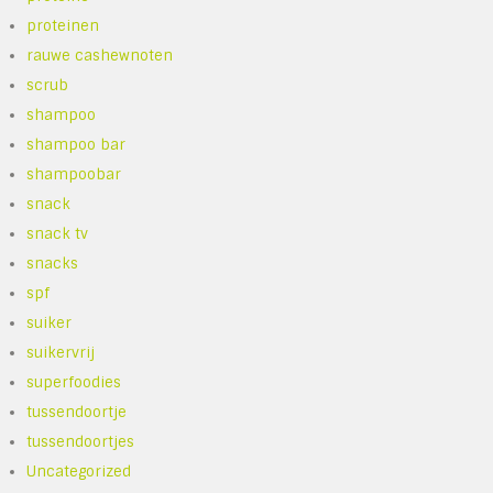
proteinen
rauwe cashewnoten
scrub
shampoo
shampoo bar
shampoobar
snack
snack tv
snacks
spf
suiker
suikervrij
superfoodies
tussendoortje
tussendoortjes
Uncategorized