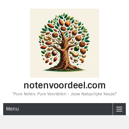
Ga
naar
de
inhoud
notenvoordeel.com
"Pure Noten, Pure Voordelen – Jouw Natuurlijke Keuze!"
Menu