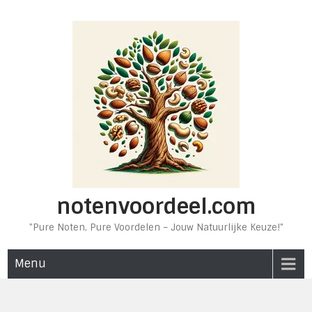
Ga
naar
de
inhoud
notenvoordeel.com
"Pure Noten, Pure Voordelen – Jouw Natuurlijke Keuze!"
Menu