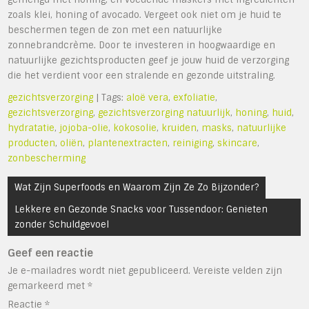
zoals klei, honing of avocado. Vergeet ook niet om je huid te
beschermen tegen de zon met een natuurlijke
zonnebrandcrème. Door te investeren in hoogwaardige en
natuurlijke gezichtsproducten geef je jouw huid de verzorging
die het verdient voor een stralende en gezonde uitstraling.
gezichtsverzorging
| Tags:
aloë vera
,
exfoliatie
,
gezichtsverzorging
,
gezichtsverzorging natuurlijk
,
honing
,
huid
,
hydratatie
,
jojoba-olie
,
kokosolie
,
kruiden
,
masks
,
natuurlijke
producten
,
oliën
,
plantenextracten
,
reiniging
,
skincare
,
zonbescherming
Bericht
Wat Zijn Superfoods en Waarom Zijn Ze Zo Bijzonder?
navigatie
Lekkere en Gezonde Snacks voor Tussendoor: Genieten
zonder Schuldgevoel
Geef een reactie
Je e-mailadres wordt niet gepubliceerd.
Vereiste velden zijn
gemarkeerd met
*
Reactie
*