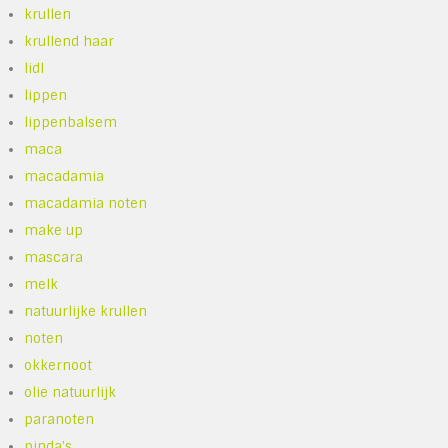
krullen
krullend haar
lidl
lippen
lippenbalsem
maca
macadamia
macadamia noten
make up
mascara
melk
natuurlijke krullen
noten
okkernoot
olie natuurlijk
paranoten
pinda's