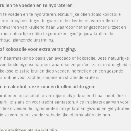
rullen te voeden en te hydrateren.
n te voeden en te hydrateren. Natuurlijke oliën zoals kokosolie,
r om droogheid tegen te gaan en de elasticiteit van krullen te
ontwarren van krullend haar, waardoor het er gezonder uitziet en
met natuurlijke oliën te gebruiken, geef je jouw krullen de
tige, glanzende uitstraling.
f kokosolie voor extra verzorging.
en haarmasker op basis van avocado of kokosolie. Deze natuurlijke
voedende eigenschappen, waardoor ze perfect zijn om droogheid 
okosolie zal je krullen diep voeden, herstellen en een gezonde
sroutine voor zachte, soepele en stralende krullen.
 en alcohol, deze kunnen krullen uitdrogen.
rabenen en alcohol te vermijden als je krullend haar hebt. Deze
urlijke glans en veerkracht aantasten. Kies in plaats daarvan voor
rende en voedende ingrediënten om je krullen gezond en gehydratee
die ze verdienen, zonder schadelijke chemicaliën die hun
 ontklitten als ze nat zijn.