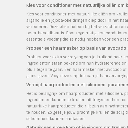
Kies voor conditioner met natuurlijke oliën om k
Kies voor conditioner met natuurlijke oliën om krulle
arganolie en jojoba-olie dringen diep door in het haa
verbeteren. Deze oliën helpen bij het verzachten en 
beter handelbaar is. Door regelmatig een conditioner 
essentiële voeding die ze nodig hebben voor een prach
Probeer een haarmasker op basis van avocado o
Probeer voor extra verzorging van je krullend haar e
ingrediënten staan bekend om hun hydraterende en 
pluis tegen te gaan. Een haarmasker met avocado of k
glans geven. Voeg deze stap toe aan je haarverzorging
Vermijd haarproducten met siliconen, parabenen
Het is belangrijk om haarproducten met siliconen, pa
ingrediënten kunnen je krullen uitdrogen en hun natu
natuurlijke haarproducten die rijk zijn aan hydrate
te houden. Zo geef je jouw prachtige krullen de zorg 
schoonheid kunnen aantasten.
Gebruik een grove kam of je vingers om krullen te