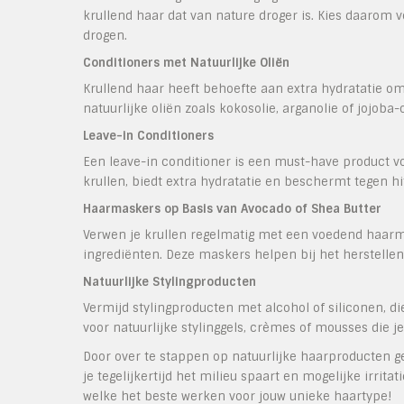
krullend haar dat van nature droger is. Kies daarom v
drogen.
Conditioners met Natuurlijke Oliën
Krullend haar heeft behoefte aan extra hydratatie om
natuurlijke oliën zoals kokosolie, arganolie of jojoba
Leave-in Conditioners
Een leave-in conditioner is een must-have product vo
krullen, biedt extra hydratatie en beschermt tegen hit
Haarmaskers op Basis van Avocado of Shea Butter
Verwen je krullen regelmatig met een voedend haarma
ingrediënten. Deze maskers helpen bij het herstellen 
Natuurlijke Stylingproducten
Vermijd stylingproducten met alcohol of siliconen, di
voor natuurlijke stylinggels, crèmes of mousses die je
Door over te stappen op natuurlijke haarproducten geef
je tegelijkertijd het milieu spaart en mogelijke irri
welke het beste werken voor jouw unieke haartype!