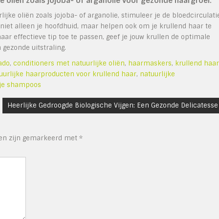
e oliën zoals jojoba- of arganolie voor gezonde haargroei.
jke oliën zoals jojoba- of arganolie, stimuleer je de bloedcirculati
niet alleen je hoofdhuid, maar helpen ook om je krullend haar te
ar effectieve tip toe te passen, geef je jouw krullen de optimale
 gezonde uitstraling.
ado
,
conditioners met natuurlijke oliën
,
haarmaskers
,
krullend haar
uurlijke haarproducten voor krullend haar
,
natuurlijke
ije shampoos
Heerlijke Gedroogde Biologische Vijgen: Een Gezonde Delicatesse
den zijn gemarkeerd met
*