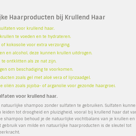
ijke Haarproducten bij Krullend Haar
ulfaten voor krullend haar.
krullen te voeden en te hydrateren.
f kokosolie voor extra verzorging.
n en alcohol, deze kunnen krullen uitdrogen.
e ontklitten als ze nat zijn.
drogen om beschadiging te voorkomen.
ducten zoals gel met aloë vera of lijnzaadgel.
 oliën zoals jojoba- of arganolie voor gezonde haargroei.
lfaten voor krullend haar.
n natuurlijke shampoo zonder sulfaten te gebruiken. Sulfaten kunn
 leiden tot droogheid en pluizigheid, vooral bij krullend haar dat va
rije shampoo behoud je de natuurlijke vochtbalans van je krullen en
t gebruik van milde en natuurlijke haarproducten is de sleutel tot
veerkracht.