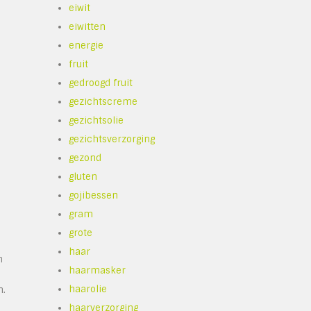
eiwit
eiwitten
energie
fruit
gedroogd fruit
gezichtscreme
gezichtsolie
gezichtsverzorging
gezond
gluten
gojibessen
gram
grote
haar
n
haarmasker
haarolie
n.
haarverzorging