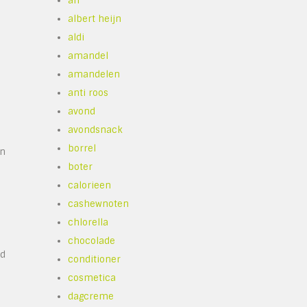
ah
albert heijn
aldi
amandel
amandelen
anti roos
avond
avondsnack
borrel
en
boter
calorieen
cashewnoten
chlorella
chocolade
rd
conditioner
cosmetica
dagcreme