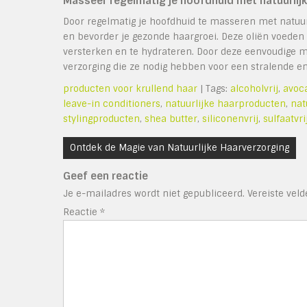
Masseer regelmatig je hoofdhuid met natuurlijk
Door regelmatig je hoofdhuid te masseren met natuurli
en bevorder je gezonde haargroei. Deze oliën voeden 
versterken en te hydrateren. Door deze eenvoudige ma
verzorging die ze nodig hebben voor een stralende en
producten voor krullend haar
| Tags:
alcoholvrij
,
avoc
leave-in conditioners
,
natuurlijke haarproducten
,
nat
stylingproducten
,
shea butter
,
siliconenvrij
,
sulfaatvr
Bericht
Ontdek de Magie van Natuurlijke Haarverzorging
navigatie
Geef een reactie
Je e-mailadres wordt niet gepubliceerd.
Vereiste vel
Reactie
*