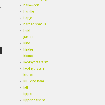
halloween
e
handje
hapje
hartige snacks
,
huid
jumbo
kind
kinder
kleine
koolhydraatarm
koolhydraten
krullen
krullend haar
lidl
lippen
lippenbalsem