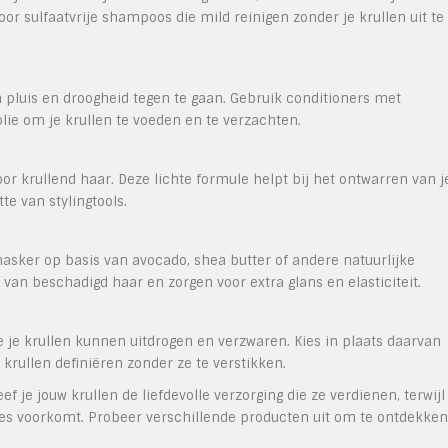
oor sulfaatvrije shampoos die mild reinigen zonder je krullen uit te
 pluis en droogheid tegen te gaan. Gebruik conditioners met
-olie om je krullen te voeden en te verzachten.
or krullend haar. Deze lichte formule helpt bij het ontwarren van j
te van stylingtools.
sker op basis van avocado, shea butter of andere natuurlijke
van beschadigd haar en zorgen voor extra glans en elasticiteit.
e je krullen kunnen uitdrogen en verzwaren. Kies in plaats daarvan
 krullen definiëren zonder ze te verstikken.
 je jouw krullen de liefdevolle verzorging die ze verdienen, terwijl
taties voorkomt. Probeer verschillende producten uit om te ontdekken