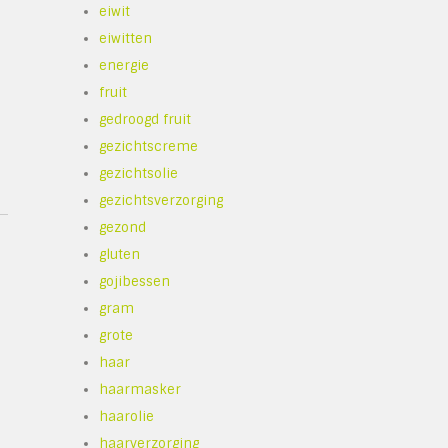
eiwit
eiwitten
energie
fruit
gedroogd fruit
gezichtscreme
gezichtsolie
gezichtsverzorging
gezond
gluten
gojibessen
gram
grote
haar
haarmasker
haarolie
haarverzorging