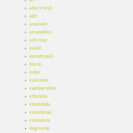
ah
albert heijn
aldi
amandel
amandelen
anti roos
avond
avondsnack
borrel
boter
calorieen
cashewnoten
chlorella
chocolade
conditioner
cosmetica
dagcreme