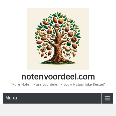
Ga
naar
de
inhoud
notenvoordeel.com
"Pure Noten, Pure Voordelen – Jouw Natuurlijke Keuze!"
Menu