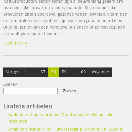
Natuurproducten: Noten Noten zijn al eeuwenlang geliefd om
hun heerlijke smaak en voedingswaarde. Deze natuurlijke
producten zitten boordevol gezonde vetten, eiwitten, vitaminen
en mineralen die essentieel zijn voor een gebalanceerd dieet.
Of je nu geniet van een handjevol als snack of ze toevoegt aan
je maaltijden, noten bieden […]
Lees meer »
Berichten
Vorige
1
…
57
58
59
…
63
Volgende
paginering
Zoeken
Zoeken
Laatste artikelen
Kwaliteit en Duurzaamheid: Groothandel in Natuurlijke
Producten
Betaalbare Natuurlijke Huidverzorging: Stralend en Gezond