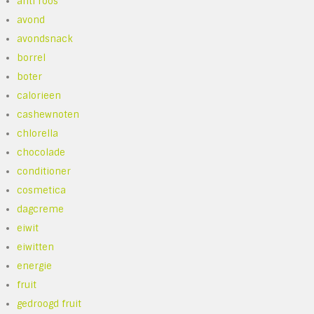
anti roos
avond
avondsnack
borrel
boter
calorieen
cashewnoten
chlorella
chocolade
conditioner
cosmetica
dagcreme
eiwit
eiwitten
energie
fruit
gedroogd fruit