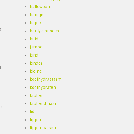
halloween
handje
hapje
p
hartige snacks
huid
jumbo
kind
kinder
s
kleine
koolhydraatarm
koolhydraten
krullen
krullend haar
n,
lidl
lippen
lippenbalsem