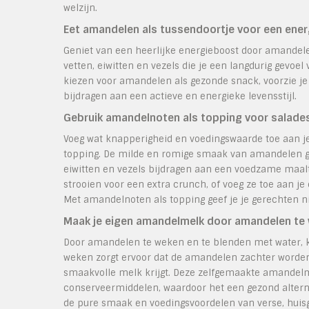
welzijn.
Eet amandelen als tussendoortje voor een ener
Geniet van een heerlijke energieboost door amandele
vetten, eiwitten en vezels die je een langdurig gevoe
kiezen voor amandelen als gezonde snack, voorzie je 
bijdragen aan een actieve en energieke levensstijl.
Gebruik amandelnoten als topping voor salades
Voeg wat knapperigheid en voedingswaarde toe aan je
topping. De milde en romige smaak van amandelen geef
eiwitten en vezels bijdragen aan een voedzame maalt
strooien voor een extra crunch, of voeg ze toe aan j
Met amandelnoten als topping geef je je gerechten n
Maak je eigen amandelmelk door amandelen te 
Door amandelen te weken en te blenden met water, 
weken zorgt ervoor dat de amandelen zachter worden
smaakvolle melk krijgt. Deze zelfgemaakte amandelmel
conserveermiddelen, waardoor het een gezond alterna
de pure smaak en voedingsvoordelen van verse, hu