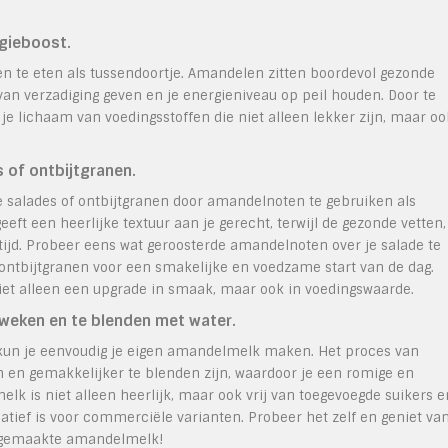
gieboost.
n te eten als tussendoortje. Amandelen zitten boordevol gezonde
l van verzadiging geven en je energieniveau op peil houden. Door te
je lichaam van voedingsstoffen die niet alleen lekker zijn, maar oo
 of ontbijtgranen.
 salades of ontbijtgranen door amandelnoten te gebruiken als
t een heerlijke textuur aan je gerecht, terwijl de gezonde vetten,
ijd. Probeer eens wat geroosterde amandelnoten over je salade te
e ontbijtgranen voor een smakelijke en voedzame start van de dag.
iet alleen een upgrade in smaak, maar ook in voedingswaarde.
weken en te blenden met water.
kun je eenvoudig je eigen amandelmelk maken. Het proces van
 en gemakkelijker te blenden zijn, waardoor je een romige en
k is niet alleen heerlijk, maar ook vrij van toegevoegde suikers e
tief is voor commerciële varianten. Probeer het zelf en geniet va
isgemaakte amandelmelk!