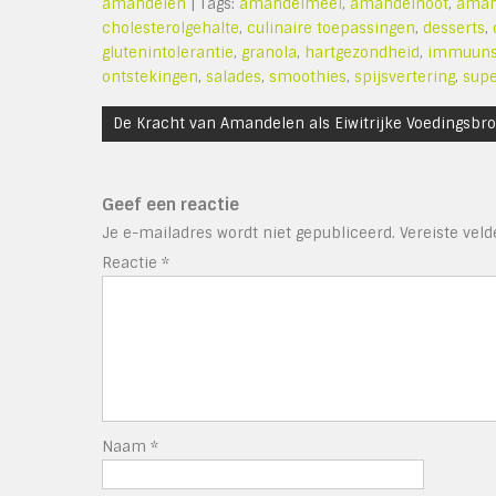
amandelen
| Tags:
amandelmeel
,
amandelnoot
,
aman
cholesterolgehalte
,
culinaire toepassingen
,
desserts
,
glutenintolerantie
,
granola
,
hartgezondheid
,
immuuns
ontstekingen
,
salades
,
smoothies
,
spijsvertering
,
supe
Bericht
De Kracht van Amandelen als Eiwitrijke Voedingsbr
navigatie
Geef een reactie
Je e-mailadres wordt niet gepubliceerd.
Vereiste vel
Reactie
*
Naam
*