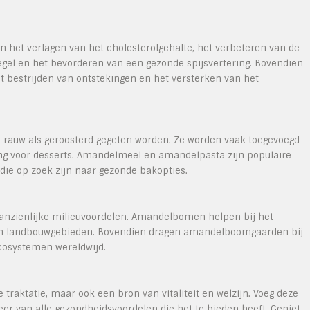
 het verlagen van het cholesterolgehalte, het verbeteren van de
egel en het bevorderen van een gezonde spijsvertering. Bovendien
 bestrijden van ontstekingen en het versterken van het
l rauw als geroosterd gegeten worden. Ze worden vaak toegevoegd
ping voor desserts. Amandelmeel en amandelpasta zijn populaire
die op zoek zijn naar gezonde bakopties.
nzienlijke milieuvoordelen. Amandelbomen helpen bij het
 in landbouwgebieden. Bovendien dragen amandelboomgaarden bij
ecosystemen wereldwijd.
traktatie, maar ook een bron van vitaliteit en welzijn. Voeg deze
teer van alle gezondheidsvoordelen die het te bieden heeft. Geniet