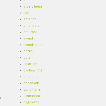
ah
albert heijn
aldi
amandel
amandelen
anti roos
avond
avondsnack
borrel
boter
calorieen
cashewnoten
chlorella
chocolade
conditioner
cosmetica
s
dagcreme