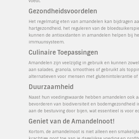
voedt.
Gezondheidsvoordelen
Het regelmatig eten van amandelen kan bijdragen aan
hartgezondheid, het reguleren van de bloedsuikerspi
kunnen de antioxidanten in amandelen helpen bij het
immuunsysteem.
Culinaire Toepassingen
Amandelen zijn veelzijdig in gebruik en kunnen zowe
aan salades, granola, smoothies of gebruikt als top
alternatieven voor mensen met glutenintolerantie of 
Duurzaamheid
Naast hun voedingswaarde hebben amandelen ook aa
bevorderen van biodiversiteit en bodemgezondheid
aan de bestuiving door bijen, wat essentieel is voor 
Geniet van de Amandelnoot!
Kortom, de amandelnoot is niet alleen een smakelijke 
krachtige noot toe aan je dagelijkse voeding en profi