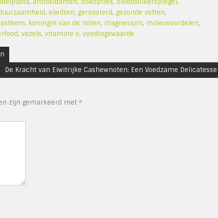
delpasta
,
antioxidanten
,
bakopties
,
bloedsuikerspiegel
,
duurzaamheid
,
eiwitten
,
geroosterd
,
gezonde vetten
,
ysteem
,
koningin van de noten
,
magnesium
,
milieuvoordelen
,
rfood
,
vezels
,
vitamine e
,
voedingswaarde
on
De Kracht van Eiwitrijke Cashewnoten: Een Voedzame Delicatesse
den zijn gemarkeerd met
*