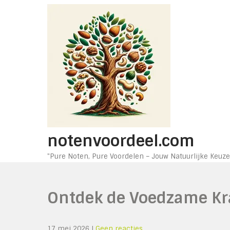
Ga
naar
de
inhoud
notenvoordeel.com
"Pure Noten, Pure Voordelen – Jouw Natuurlijke Keuze
Ontdek de Voedzame Kr
17 mei 2026
|
Geen reacties