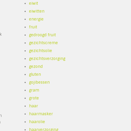
eiwit
eiwitten
energie
fruit
k
gedroogd fruit
gezichtscreme
gezichtsolie
gezichtsverzorging
gezond
gluten
gojibessen
gram
grote
haar
haarmasker
n
haarolie
n
haarverzorging