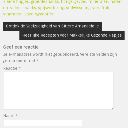
kleine hapjes
,
groentesnacks
,
hongergevoel
,
mineralen
,
noten
en zaden
,
snacks
,
spijsvertering
,
stofwisseling
,
vers fruit
,
vitaminen
,
voedingsstoffen
Bericht
Ontdek de Veelzijdigheid van Bittere Amandelolie
navigatie
Heerlijke Recepten voor Makkelijke Gezonde Hapjes
Geef een reactie
Je e-mailadres wordt niet gepubliceerd.
Vereiste velden zijn
gemarkeerd met
*
Reactie
*
Naam
*