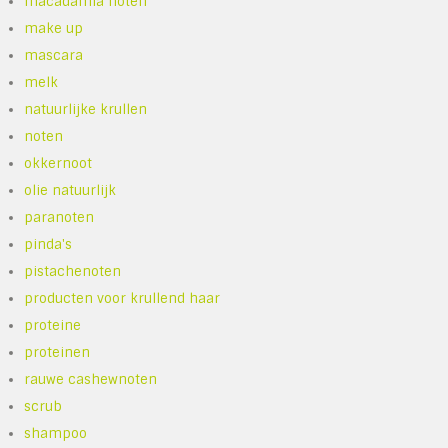
macadamia noten
make up
mascara
melk
natuurlijke krullen
noten
okkernoot
olie natuurlijk
paranoten
pinda's
pistachenoten
producten voor krullend haar
proteine
proteinen
rauwe cashewnoten
scrub
shampoo