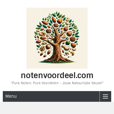
Ga
naar
de
inhoud
notenvoordeel.com
"Pure Noten, Pure Voordelen – Jouw Natuurlijke Keuze!"
Menu