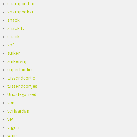
shampoo bar
shampoobar
snack
snack tv
snacks
spf
suiker
suikervrij
superfoodies
tussendoortje
tussendoortjes
Uncategorized
veel
verjaardag
vet
vijgen
waar