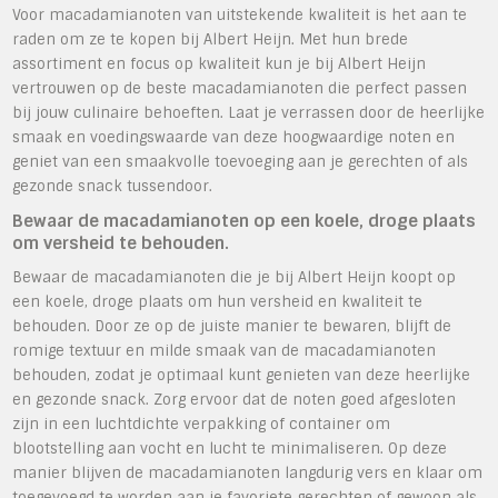
Voor macadamianoten van uitstekende kwaliteit is het aan te
raden om ze te kopen bij Albert Heijn. Met hun brede
assortiment en focus op kwaliteit kun je bij Albert Heijn
vertrouwen op de beste macadamianoten die perfect passen
bij jouw culinaire behoeften. Laat je verrassen door de heerlijke
smaak en voedingswaarde van deze hoogwaardige noten en
geniet van een smaakvolle toevoeging aan je gerechten of als
gezonde snack tussendoor.
Bewaar de macadamianoten op een koele, droge plaats
om versheid te behouden.
Bewaar de macadamianoten die je bij Albert Heijn koopt op
een koele, droge plaats om hun versheid en kwaliteit te
behouden. Door ze op de juiste manier te bewaren, blijft de
romige textuur en milde smaak van de macadamianoten
behouden, zodat je optimaal kunt genieten van deze heerlijke
en gezonde snack. Zorg ervoor dat de noten goed afgesloten
zijn in een luchtdichte verpakking of container om
blootstelling aan vocht en lucht te minimaliseren. Op deze
manier blijven de macadamianoten langdurig vers en klaar om
toegevoegd te worden aan je favoriete gerechten of gewoon als