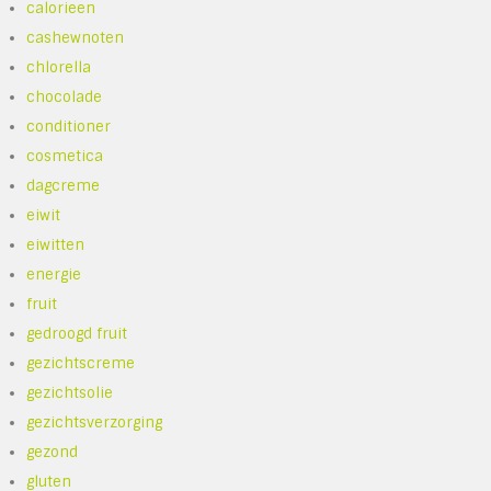
calorieen
cashewnoten
chlorella
chocolade
conditioner
cosmetica
dagcreme
eiwit
eiwitten
energie
fruit
gedroogd fruit
gezichtscreme
gezichtsolie
gezichtsverzorging
gezond
gluten