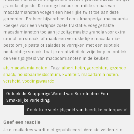
granola of pesto. De romige textuur en milde smaak van
macadamianoten voegen een heerlijke twist toe aan deze
gerechten. Probeer bijvoorbeeld eens knapperige macadamia-
koekjes voor een verfijnde zoete traktatie, voeg gehakte
macadamianoten toe aan je zelfgemaakte granola voor extra
crunch en smaak, of maak een verrukkelijke macadamia-
pesto om je pasta of salades te verrijken met een subtiele
nootachtige smaak. Laat je creativiteit de vrije loop en ontdek
de veelzijdigheid van macadamianoten in de keuken!
ah
,
macadamia noten
| Tags:
albert heijn
,
gerechten
,
gezonde
snack
,
houdbaarheidsdatum
,
kwaliteit
,
macadamia noten
,
versheid
,
voedingswaarde
Bericht
Ontdek de Knapperige Wereld van Borrelnoten: Een
navigatie
Smakelijke Verleiding!
Ontdek de veelzijdigheid van heerlijke notenpasta!
Geef een reactie
Je e-mailadres wordt niet gepubliceerd.
Vereiste velden zijn