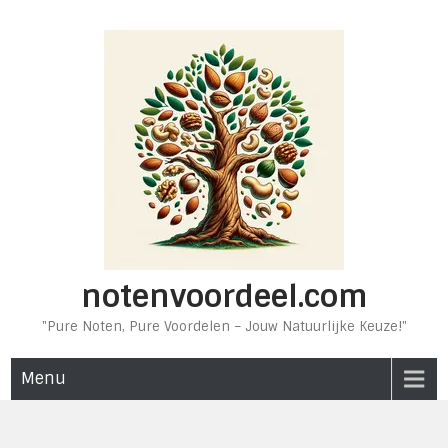
Ga
naar
de
inhoud
notenvoordeel.com
"Pure Noten, Pure Voordelen – Jouw Natuurlijke Keuze!"
Menu