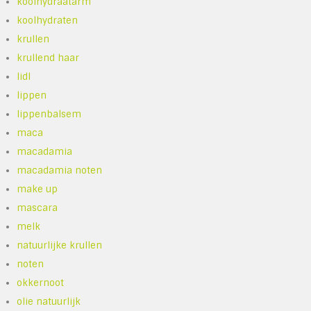
koolhydraatarm
koolhydraten
krullen
krullend haar
lidl
lippen
lippenbalsem
maca
macadamia
macadamia noten
make up
mascara
melk
natuurlijke krullen
noten
okkernoot
olie natuurlijk