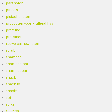
paranoten
pinda's
pistachenoten
producten voor krullend haar
proteine
proteinen
rauwe cashewnoten
scrub
shampoo
shampoo bar
shampoobar
snack
snack tv
snacks
spf
suiker
suikervrij