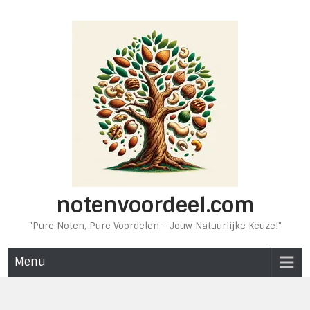
Ga
naar
de
inhoud
notenvoordeel.com
"Pure Noten, Pure Voordelen – Jouw Natuurlijke Keuze!"
Menu