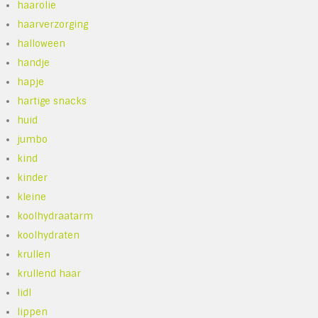
haarolie
haarverzorging
halloween
handje
hapje
hartige snacks
huid
jumbo
kind
kinder
kleine
koolhydraatarm
koolhydraten
krullen
krullend haar
lidl
lippen