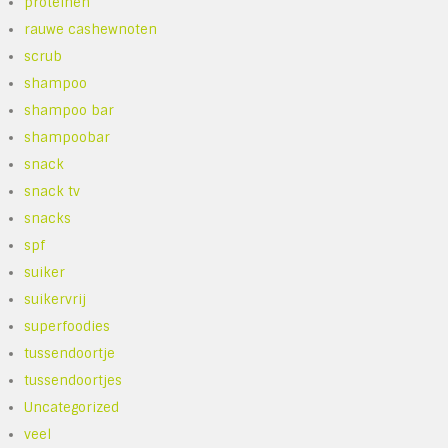
proteinen
rauwe cashewnoten
scrub
shampoo
shampoo bar
shampoobar
snack
snack tv
snacks
spf
suiker
suikervrij
superfoodies
tussendoortje
tussendoortjes
Uncategorized
veel