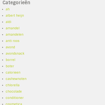
Categorieën
ah
albert heijn
aldi
amandel
amandelen
anti roos
avond
avondsnack
borrel
boter
calorieen
cashewnoten
chlorella
chocolade
conditioner
cosmetica