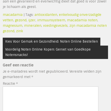
aan een gevarieerd en evenwichtig dieet dat goed is voor zowel
je lichaam als geest.
macadamia
| Tags:
antioxidanten
,
enkelvoudig onverzadigde
vetten
,
gezond
,
ijzer
,
immuunsysteem
,
macadamia noten
,
magnesium
,
mineralen
,
voedingsvezels
,
zijn macadamia noten
gezond
,
zink
Bericht
Kies Voor Gemak en Gezondheid: Noten Online Bestellen
navigatie
Voordelig Noten Online Kopen: Geniet van Goedkope
Notensnacks!
Geef een reactie
Je e-mailadres wordt niet gepubliceerd.
Vereiste velden zijn
gemarkeerd met
*
Reactie
*