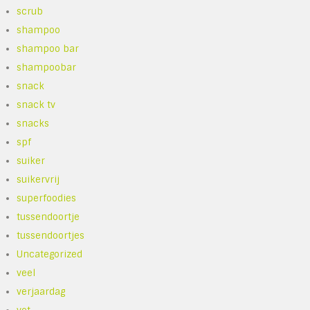
scrub
shampoo
shampoo bar
shampoobar
snack
snack tv
snacks
spf
suiker
suikervrij
superfoodies
tussendoortje
tussendoortjes
Uncategorized
veel
verjaardag