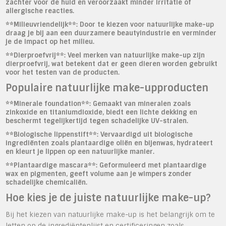
zachter voor de huid en veroorzaakt minder irritatie of
allergische reacties.
**Milieuvriendelijk**: Door te kiezen voor natuurlijke make-up
draag je bij aan een duurzamere beautyindustrie en verminder
je de impact op het milieu.
**Dierproefvrij**: Veel merken van natuurlijke make-up zijn
dierproefvrij, wat betekent dat er geen dieren worden gebruikt
voor het testen van de producten.
Populaire natuurlijke make-upproducten
**Minerale foundation**: Gemaakt van mineralen zoals
zinkoxide en titaniumdioxide, biedt een lichte dekking en
beschermt tegelijkertijd tegen schadelijke UV-stralen.
**Biologische lippenstift**: Vervaardigd uit biologische
ingrediënten zoals plantaardige oliën en bijenwas, hydrateert
en kleurt je lippen op een natuurlijke manier.
**Plantaardige mascara**: Geformuleerd met plantaardige
wax en pigmenten, geeft volume aan je wimpers zonder
schadelijke chemicaliën.
Hoe kies je de juiste natuurlijke make-up?
Bij het kiezen van natuurlijke make-up is het belangrijk om te
letten op de ingrediëntenlijst en certificeringen zoals