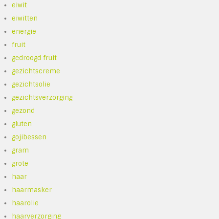
eiwit
eiwitten
energie
fruit
gedroogd fruit
gezichtscreme
gezichtsolie
gezichtsverzorging
gezond
gluten
gojibessen
gram
grote
haar
haarmasker
haarolie
haarverzorging