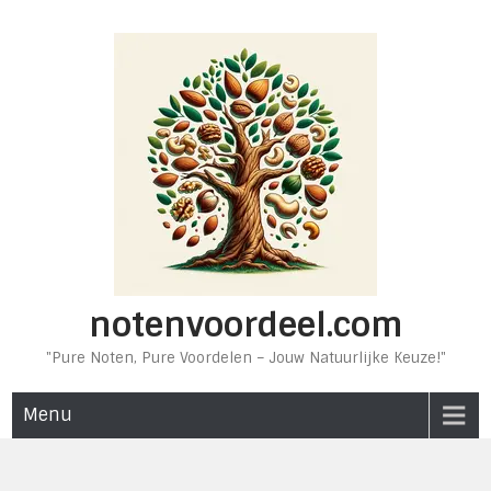
Ga
naar
de
inhoud
notenvoordeel.com
"Pure Noten, Pure Voordelen – Jouw Natuurlijke Keuze!"
Menu