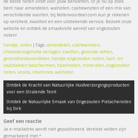
de beste noten vindt voor jouw behoeften. Of je nu op zoek
bent naar amandelen, walnoten, cashewnoten of een mix van
verschillende soorten, bij Notenvoordeel.com kun je rekenen
op versheid, kwaliteit en een uitstekende service. Bezoek onze
website en ontdek de smaakvolle wereld van ongezouten
noten!
handje
,
noten
| Tags:
amandelen
,
cashewnoten
,
cholesterolgehalte verlagen
,
eiwitten
,
gezonde vetten
,
gezondheidsvoordelen
,
handje ongezouten noten
,
hart- en
vaatziekten beschermen
,
hazelnoten
,
mineralen
,
ongezouten
noten
,
vezels
,
vitamines
,
walnoten
Bericht
Ontdek de Kracht van Natuurlijke Huidverzorgingsproducten
navigatie
voor een Stralende Teint
Ontdek de Natuurlijke Smaak van Ongezouten Pistachenoten
bij Dirk
Geef een reactie
Je e-mailadres wordt niet gepubliceerd.
Vereiste velden zijn
gemarkeerd met
*