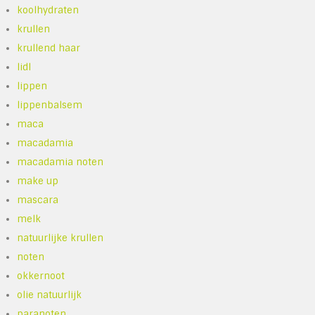
koolhydraten
krullen
krullend haar
lidl
lippen
lippenbalsem
maca
macadamia
macadamia noten
make up
mascara
melk
natuurlijke krullen
noten
okkernoot
olie natuurlijk
paranoten