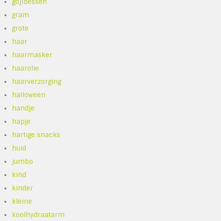
gojibessen
gram
grote
haar
haarmasker
haarolie
haarverzorging
halloween
handje
hapje
hartige snacks
huid
jumbo
kind
kinder
kleine
koolhydraatarm