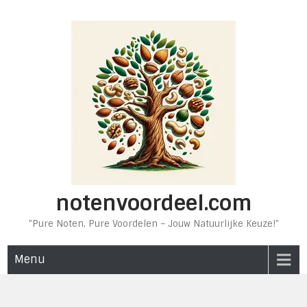
Ga
naar
de
inhoud
notenvoordeel.com
"Pure Noten, Pure Voordelen – Jouw Natuurlijke Keuze!"
Menu