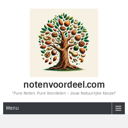
Ga
naar
de
inhoud
notenvoordeel.com
"Pure Noten, Pure Voordelen – Jouw Natuurlijke Keuze!"
Menu