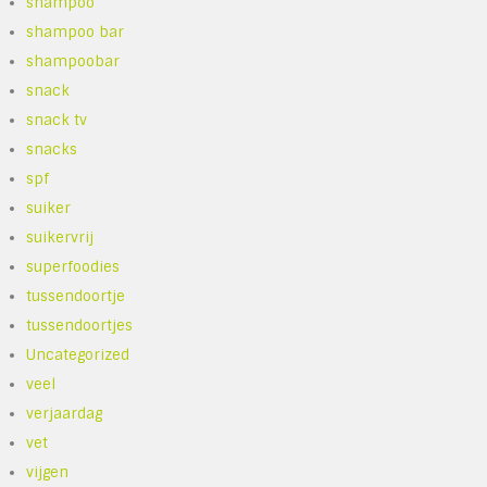
shampoo
shampoo bar
shampoobar
snack
snack tv
snacks
spf
suiker
suikervrij
superfoodies
tussendoortje
tussendoortjes
Uncategorized
veel
verjaardag
vet
vijgen