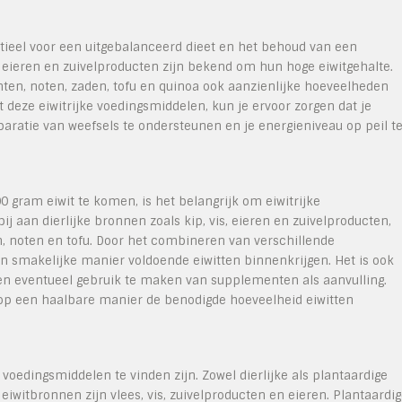
entieel voor een uitgebalanceerd dieet en het behoud van een
is, eieren en zuivelproducten zijn bekend om hun hoge eiwitgehalte.
hten, noten, zaden, tofu en quinoa ook aanzienlijke hoeveelheden
t deze eiwitrijke voedingsmiddelen, kun je ervoor zorgen dat je
aratie van weefsels te ondersteunen en je energieniveau op peil t
 gram eiwit te komen, is het belangrijk om eiwitrijke
j aan dierlijke bronnen zoals kip, vis, eieren en zuivelproducten,
n, noten en tofu. Door het combineren van verschillende
en smakelijke manier voldoende eiwitten binnenkrijgen. Het is ook
 en eventueel gebruik te maken van supplementen als aanvulling.
 op een haalbare manier de benodigde hoeveelheid eiwitten
e voedingsmiddelen te vinden zijn. Zowel dierlijke als plantaardige
eiwitbronnen zijn vlees, vis, zuivelproducten en eieren. Plantaardi