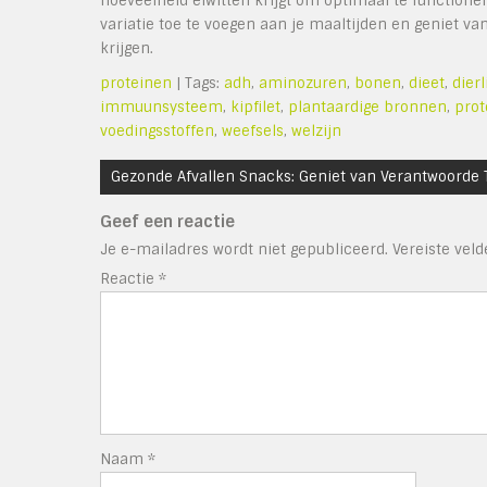
hoeveelheid eiwitten krijgt om optimaal te function
variatie toe te voegen aan je maaltijden en geniet v
krijgen.
proteinen
| Tags:
adh
,
aminozuren
,
bonen
,
dieet
,
dier
immuunsysteem
,
kipfilet
,
plantaardige bronnen
,
prot
voedingsstoffen
,
weefsels
,
welzijn
Bericht
Gezonde Afvallen Snacks: Geniet van Verantwoorde 
navigatie
Geef een reactie
Je e-mailadres wordt niet gepubliceerd.
Vereiste vel
Reactie
*
Naam
*