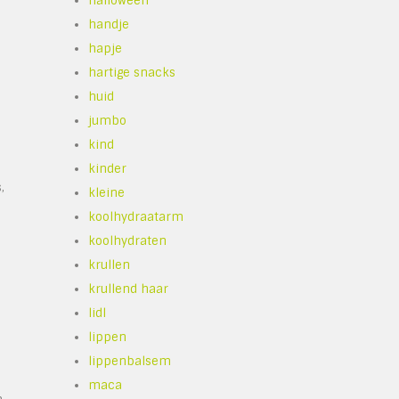
halloween
handje
hapje
hartige snacks
huid
jumbo
kind
kinder
,
kleine
koolhydraatarm
koolhydraten
krullen
krullend haar
lidl
lippen
lippenbalsem
maca