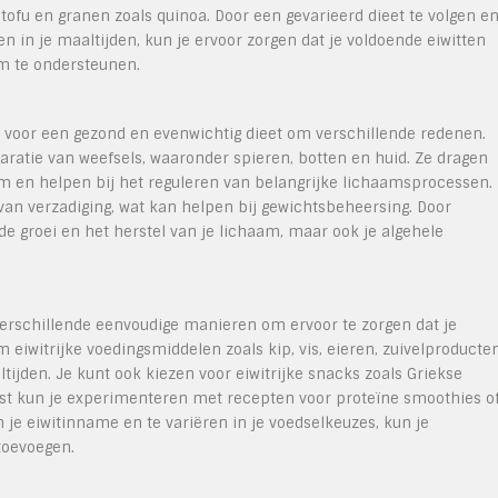
, tofu en granen zoals quinoa. Door een gevarieerd dieet te volgen e
n in je maaltijden, kun je ervoor zorgen dat je voldoende eiwitten
am te ondersteunen.
 voor een gezond en evenwichtig dieet om verschillende redenen.
paratie van weefsels, waaronder spieren, botten en huid. Ze dragen
 en helpen bij het reguleren van belangrijke lichaamsprocessen.
van verzadiging, wat kan helpen bij gewichtsbeheersing. Door
 de groei en het herstel van je lichaam, maar ook je algehele
 verschillende eenvoudige manieren om ervoor te zorgen dat je
 eiwitrijke voedingsmiddelen zoals kip, vis, eieren, zuivelproducten
ijden. Je kunt ook kiezen voor eiwitrijke snacks zoals Griekse
st kun je experimenteren met recepten voor proteïne smoothies o
 je eiwitinname en te variëren in je voedselkeuzes, kun je
toevoegen.