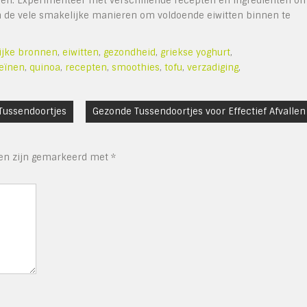
eren. Experimenteer met verschillende recepten en ingrediënten o
an de vele smakelijke manieren om voldoende eiwitten binnen te
lijke bronnen
,
eiwitten
,
gezondheid
,
griekse yoghurt
,
eïnen
,
quinoa
,
recepten
,
smoothies
,
tofu
,
verzadiging
,
Tussendoortjes
Gezonde Tussendoortjes voor Effectief Afvallen
den zijn gemarkeerd met
*