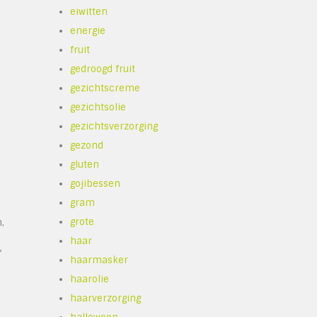
n
eiwitten
energie
fruit
gedroogd fruit
gezichtscreme
gezichtsolie
gezichtsverzorging
gezond
gluten
gojibessen
gram
grote
,
haar
f
haarmasker
haarolie
haarverzorging