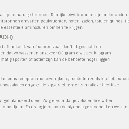
 als plantaardige bronnen. Dierlijke eiwitbronnen zijn onder andere
iwitbronnen omvatten peulvruchten, noten, zaden, tofu en quinoa. H
lle essentiële aminozuren binnen te krijgen.
(ADH)
t afhankelijk van factoren zoals leeftijd, geslacht en
len dat volwassenen ongeveer 0,8 gram eiwit per kilogram
tig sporten of actief zijn kan de behoefte hoger liggen.
dan eens recepten met eiwitrijke ingrediënten zoals kipfilet, bonen
inoasalades en gegrilde kipgerechten; er zijn talloze heerlijke
itgebalanceerd dieet. Zorg ervoor dat je voldoende eiwitten
e maaltijden. Zo draag je bij aan de algehele gezondheid en welzijn