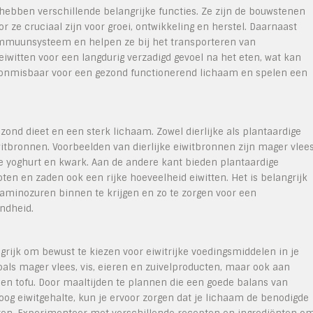
 hebben verschillende belangrijke functies. Ze zijn de bouwstenen
r ze cruciaal zijn voor groei, ontwikkeling en herstel. Daarnaast
immuunsysteem en helpen ze bij het transporteren van
iwitten voor een langdurig verzadigd gevoel na het eten, wat kan
jn onmisbaar voor een gezond functionerend lichaam en spelen een
zond dieet en een sterk lichaam. Zowel dierlijke als plantaardige
tbronnen. Voorbeelden van dierlijke eiwitbronnen zijn mager vlees
kse yoghurt en kwark. Aan de andere kant bieden plantaardige
ten en zaden ook een rijke hoeveelheid eiwitten. Het is belangrijk
 aminozuren binnen te krijgen en zo te zorgen voor een
ondheid.
grijk om bewust te kiezen voor eiwitrijke voedingsmiddelen in je
zoals mager vlees, vis, eieren en zuivelproducten, maar ook aan
 en tofu. Door maaltijden te plannen die een goede balans van
og eiwitgehalte, kun je ervoor zorgen dat je lichaam de benodigde