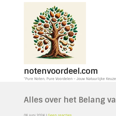
Ga
naar
de
inhoud
notenvoordeel.com
"Pure Noten, Pure Voordelen – Jouw Natuurlijke Keuze
Alles over het Belang va
06 juni 2024
|
Geen reacties