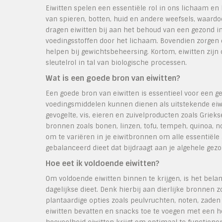
Eiwitten spelen een essentiële rol in ons lichaam en
van spieren, botten, huid en andere weefsels, waardoo
dragen eiwitten bij aan het behoud van een gezond 
voedingsstoffen door het lichaam. Bovendien zorgen e
helpen bij gewichtsbeheersing. Kortom, eiwitten zi
sleutelrol in tal van biologische processen.
Wat is een goede bron van eiwitten?
Een goede bron van eiwitten is essentieel voor een ge
voedingsmiddelen kunnen dienen als uitstekende eiwi
gevogelte, vis, eieren en zuivelproducten zoals Grie
bronnen zoals bonen, linzen, tofu, tempeh, quinoa, no
om te variëren in je eiwitbronnen om alle essentiële
gebalanceerd dieet dat bijdraagt aan je algehele gez
Hoe eet ik voldoende eiwitten?
Om voldoende eiwitten binnen te krijgen, is het belan
dagelijkse dieet. Denk hierbij aan dierlijke bronnen 
plantaardige opties zoals peulvruchten, noten, zaden
eiwitten bevatten en snacks toe te voegen met een ho