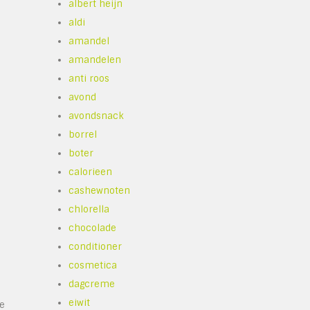
albert heijn
aldi
amandel
amandelen
anti roos
e
avond
avondsnack
borrel
boter
calorieen
cashewnoten
chlorella
chocolade
conditioner
cosmetica
dagcreme
eiwit
ge