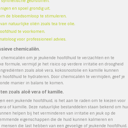
synthetische geurstoffen.
igen en spoel grondig uit.
om de bloedsomloop te stimuleren.
n natuurlijke oliën zoals tea tree olie.
hoofdhuid te voorkomen.
atoloog voor professioneel advies.
ssieve chemicaliën.
e chemicaliën om je jeukende hoofdhuid te verzachten en te
e formule, vermijd je het risico op verdere irritatie en droogheid
ngrediënten zoals aloë vera, kokosnootolie en kamille kunnen
e hoofdhuid te hydrateren. Door chemicaliën te vermijden, geef je
zonde manier in balans te komen.
n zoals aloë vera of kamille.
gen een jeukende hoofdhuid, is het aan te raden om te kiezen voor
ra of kamille. Deze natuurlijke bestanddelen staan bekend om hu
nen helpen bij het verminderen van irritatie en jeuk op de
gsremmende eigenschappen die de huid kunnen kalmeren en
r mensen die last hebben van een gevoelige of jeukende hoofdhuid.