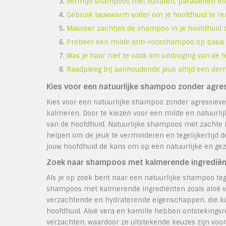
Vermijd shampoos met sulfaten, parabenen en 
Gebruik lauwwarm water om je hoofdhuid te rein
Masseer zachtjes de shampoo in je hoofdhuid 
Probeer een milde anti-roosshampoo op basis va
Was je haar niet te vaak om uitdroging van de 
Raadpleeg bij aanhoudende jeuk altijd een derm
Kies voor een natuurlijke shampoo zonder agre
Kies voor een natuurlijke shampoo zonder agressiev
kalmeren. Door te kiezen voor een milde en natuurlijk
van de hoofdhuid. Natuurlijke shampoos met zachte i
helpen om de jeuk te verminderen en tegelijkertijd d
jouw hoofdhuid de kans om op een natuurlijke en ge
Zoek naar shampoos met kalmerende ingrediënte
Als je op zoek bent naar een natuurlijke shampoo te
shampoos met kalmerende ingrediënten zoals aloë ve
verzachtende en hydraterende eigenschappen, die kun
hoofdhuid. Aloë vera en kamille hebben ontstekin
verzachten, waardoor ze uitstekende keuzes zijn voo