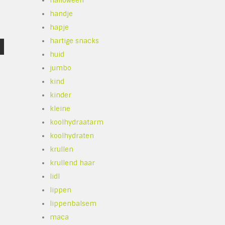
halloween
handje
hapje
hartige snacks
huid
jumbo
kind
kinder
kleine
koolhydraatarm
koolhydraten
krullen
krullend haar
lidl
lippen
lippenbalsem
maca