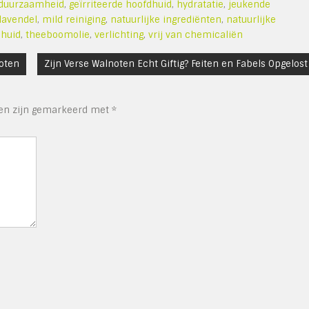
duurzaamheid
,
geïrriteerde hoofdhuid
,
hydratatie
,
jeukende
lavendel
,
mild reiniging
,
natuurlijke ingrediënten
,
natuurlijke
dhuid
,
theeboomolie
,
verlichting
,
vrij van chemicaliën
oten
Zijn Verse Walnoten Echt Giftig? Feiten en Fabels Opgelost
den zijn gemarkeerd met
*