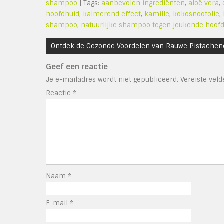
shampoo
| Tags:
aanbevolen ingrediënten
,
aloë vera
,
hoofdhuid
,
kalmerend effect
,
kamille
,
kokosnootolie
,
shampoo
,
natuurlijke shampoo tegen jeukende hoof
Bericht
Ontdek de Gezonde Voordelen van Rauwe Pistachen
navigatie
Geef een reactie
Je e-mailadres wordt niet gepubliceerd.
Vereiste vel
Reactie
*
Naam
*
E-mail
*