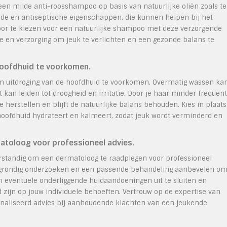
een milde anti-roosshampoo op basis van natuurlijke oliën zoals t
ende en antiseptische eigenschappen, die kunnen helpen bij het
Door te kiezen voor een natuurlijke shampoo met deze verzorgende
ie en verzorging om jeuk te verlichten en een gezonde balans te
 hoofdhuid te voorkomen.
 om uitdroging van de hoofdhuid te voorkomen. Overmatig wassen ka
 kan leiden tot droogheid en irritatie. Door je haar minder frequent
 herstellen en blijft de natuurlijke balans behouden. Kies in plaats
oofdhuid hydrateert en kalmeert, zodat jeuk wordt verminderd en
matoloog voor professioneel advies.
verstandig om een dermatoloog te raadplegen voor professioneel
k grondig onderzoeken en een passende behandeling aanbevelen o
k om eventuele onderliggende huidaandoeningen uit te sluiten en
zijn op jouw individuele behoeften. Vertrouw op de expertise van
onaliseerd advies bij aanhoudende klachten van een jeukende