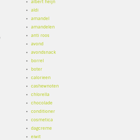
albert heijn
aldi
amandel
amandelen
anti roos
e
avond
avondsnack
borrel
boter
calorieen
cashewnoten
chlorella
chocolade
conditioner
cosmetica
dagcreme
eiwit