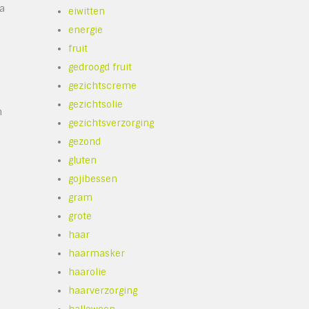
ea
eiwitten
energie
fruit
gedroogd fruit
gezichtscreme
gezichtsolie
n
gezichtsverzorging
gezond
gluten
gojibessen
gram
grote
m
haar
haarmasker
haarolie
haarverzorging