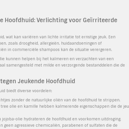
 Hoofdhuid: Verlichting voor Geïrriteerde
 wat kan variëren van lichte irritatie tot ernstige jeuk. Een
n, zoals droogheid, allergieën, huidaandoeningen of
iën in commerciële shampoos kan de situatie verergeren.
 die kunnen helpen bij het kalmeren en verzachten van een
iaal samengesteld met milde en verzorgende bestanddelen die de
 tegen Jeukende Hoofdhuid
d biedt diverse voordelen:
tjes zonder de natuurlijke oliën van de hoofdhuid te strippen.
a tree olie en kamille hebben kalmerende eigenschappen die de je
n jojoba-olie hydrateren de hoofdhuid en voorkomen uitdroging.
 geen agressieve chemicaliën, parabenen of sulfaten die de