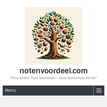
Ga
naar
de
inhoud
notenvoordeel.com
"Pure Noten, Pure Voordelen – Jouw Natuurlijke Keuze!"
Menu