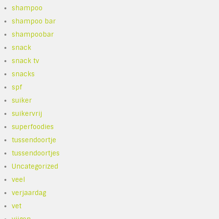
shampoo
shampoo bar
shampoobar
snack
snack tv
snacks
spf
suiker
suikervrij
superfoodies
tussendoortje
tussendoortjes
Uncategorized
veel
verjaardag
vet