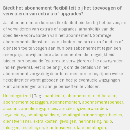
Biedt het abonnement flexibiliteit bij het toevoegen of
verwijderen van extra’s of upgrades?
Ja, abonnementen kunnen flexibiliteit bieden bij het toevoegen
of verwijderen van extra’s of upgrades, afhankelijk van de
specifieke voorwaarden van het abonnement. Sommige
abonnementsdiensten staan klanten toe om extra functies of
diensten toe te voegen aan hun basisabonnement tegen een
meerprijs, terwijl andere abonnementen de mogelijkheid
bieden om bepaalde features te verwijderen of te downgraden
indien gewenst. Het is belangrijk om de details van het
abonnement zorgvuldig door te nemen om te begrijpen welke
flexibiliteit er wordt geboden en hoe je eventuele wijzigingen
kunt aanbrengen om aan je behoeften te voldoen.
Uncategorized
| Tags:
aanbieder
,
abonnement niet betalen
,
abonnement opzeggen
,
abonnementen
,
abonnementsbeheer
,
account
,
annuleringsproces
,
annuleringsvoorwaarden
,
begeleiding
,
betaling voldoen
,
betalingsherinneringen
,
boetes
,
dienstverlener
,
extra kosten
,
gevolgen
,
herinnering
,
hulp
,
inloggen
,
instellingen
,
klantenservice
,
late betalingen
,