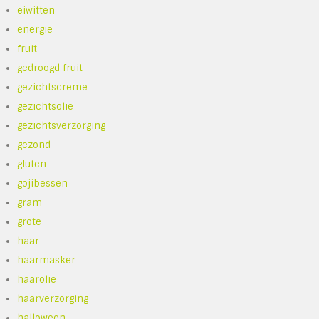
eiwitten
energie
fruit
gedroogd fruit
gezichtscreme
gezichtsolie
gezichtsverzorging
gezond
gluten
gojibessen
gram
grote
haar
haarmasker
haarolie
haarverzorging
halloween