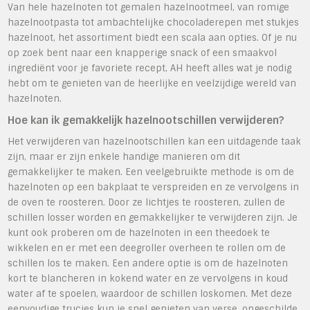
Van hele hazelnoten tot gemalen hazelnootmeel, van romige
hazelnootpasta tot ambachtelijke chocoladerepen met stukjes
hazelnoot, het assortiment biedt een scala aan opties. Of je nu
op zoek bent naar een knapperige snack of een smaakvol
ingrediënt voor je favoriete recept, AH heeft alles wat je nodig
hebt om te genieten van de heerlijke en veelzijdige wereld van
hazelnoten.
Hoe kan ik gemakkelijk hazelnootschillen verwijderen?
Het verwijderen van hazelnootschillen kan een uitdagende taak
zijn, maar er zijn enkele handige manieren om dit
gemakkelijker te maken. Een veelgebruikte methode is om de
hazelnoten op een bakplaat te verspreiden en ze vervolgens in
de oven te roosteren. Door ze lichtjes te roosteren, zullen de
schillen losser worden en gemakkelijker te verwijderen zijn. Je
kunt ook proberen om de hazelnoten in een theedoek te
wikkelen en er met een deegroller overheen te rollen om de
schillen los te maken. Een andere optie is om de hazelnoten
kort te blancheren in kokend water en ze vervolgens in koud
water af te spoelen, waardoor de schillen loskomen. Met deze
eenvoudige trucjes kun je snel genieten van verse, ongeschilde