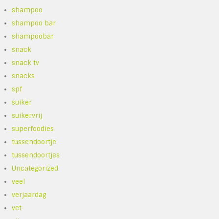
shampoo
shampoo bar
shampoobar
snack
snack tv
snacks
spf
suiker
suikervrij
superfoodies
tussendoortje
tussendoortjes
Uncategorized
veel
verjaardag
vet