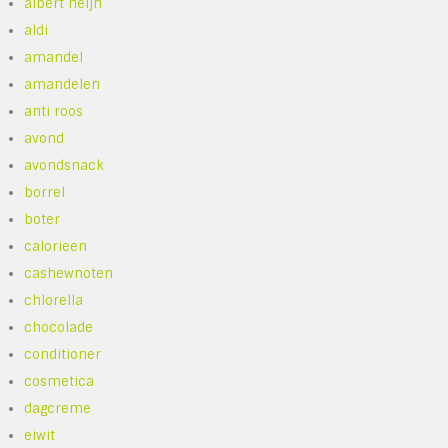
albert heijn
aldi
amandel
amandelen
anti roos
avond
avondsnack
borrel
boter
calorieen
cashewnoten
chlorella
chocolade
conditioner
cosmetica
dagcreme
eiwit