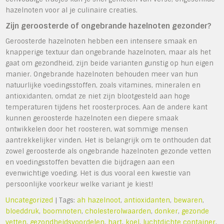
hazelnoten voor al je culinaire creaties.
Zijn geroosterde of ongebrande hazelnoten gezonder?
Geroosterde hazelnoten hebben een intensere smaak en
knapperige textuur dan ongebrande hazelnoten, maar als het
gaat om gezondheid, zijn beide varianten gunstig op hun eigen
manier. Ongebrande hazelnoten behouden meer van hun
natuurlijke voedingsstoffen, zoals vitamines, mineralen en
antioxidanten, omdat ze niet zijn blootgesteld aan hoge
temperaturen tijdens het roosterproces. Aan de andere kant
kunnen geroosterde hazelnoten een diepere smaak
ontwikkelen door het roosteren, wat sommige mensen
aantrekkelijker vinden. Het is belangrijk om te onthouden dat
zowel geroosterde als ongebrande hazelnoten gezonde vetten
en voedingsstoffen bevatten die bijdragen aan een
evenwichtige voeding. Het is dus vooral een kwestie van
persoonlijke voorkeur welke variant je kiest!
Uncategorized
| Tags:
ah hazelnoot
,
antioxidanten
,
bewaren
,
bloeddruk
,
boomnoten
,
cholesterolwaarden
,
donker
,
gezonde
vetten
,
gezondheidsvoordelen
,
hart
,
koel
,
luchtdichte container
,