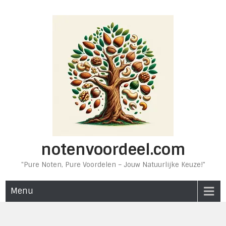
Ga
naar
de
inhoud
notenvoordeel.com
"Pure Noten, Pure Voordelen – Jouw Natuurlijke Keuze!"
Menu