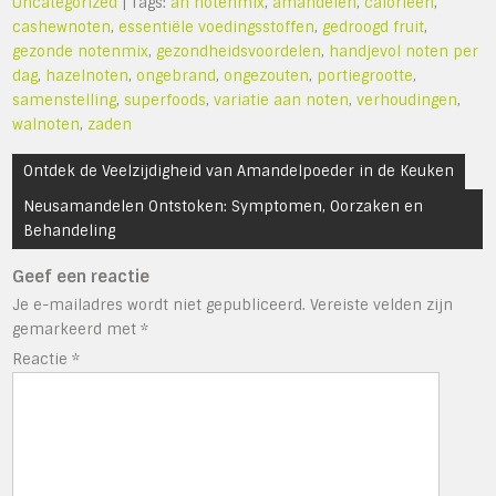
Uncategorized
| Tags:
ah notenmix
,
amandelen
,
calorieën
,
cashewnoten
,
essentiële voedingsstoffen
,
gedroogd fruit
,
gezonde notenmix
,
gezondheidsvoordelen
,
handjevol noten per
dag
,
hazelnoten
,
ongebrand
,
ongezouten
,
portiegrootte
,
samenstelling
,
superfoods
,
variatie aan noten
,
verhoudingen
,
walnoten
,
zaden
Bericht
Ontdek de Veelzijdigheid van Amandelpoeder in de Keuken
navigatie
Neusamandelen Ontstoken: Symptomen, Oorzaken en
Behandeling
Geef een reactie
Je e-mailadres wordt niet gepubliceerd.
Vereiste velden zijn
gemarkeerd met
*
Reactie
*