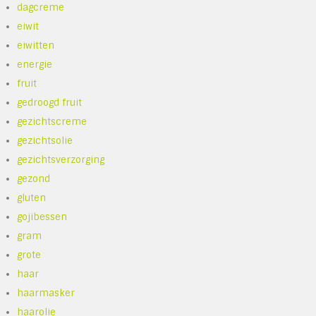
dagcreme
eiwit
eiwitten
energie
fruit
gedroogd fruit
gezichtscreme
gezichtsolie
gezichtsverzorging
gezond
gluten
gojibessen
gram
grote
haar
haarmasker
haarolie