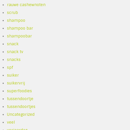
rauwe cashewnoten
scrub
shampoo
shampoo bar
shampoobar
snack
snack tv
snacks
spf
suiker
suikervrij
superfoodies
tussendoortje
tussendoortjes
Uncategorized
veel