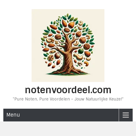
Ga
naar
de
inhoud
notenvoordeel.com
"Pure Noten, Pure Voordelen – Jouw Natuurlijke Keuze!"
Menu