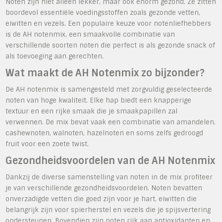
Noten zijn niet alleen lekker, maar ook enorm gezond. Ze zitten
boordevol essentiële voedingsstoffen zoals gezonde vetten,
eiwitten en vezels. Een populaire keuze voor notenliefhebbers
is de AH notenmix, een smaakvolle combinatie van
verschillende soorten noten die perfect is als gezonde snack of
als toevoeging aan gerechten.
Wat maakt de AH Notenmix zo bijzonder?
De AH notenmix is samengesteld met zorgvuldig geselecteerde
noten van hoge kwaliteit. Elke hap biedt een knapperige
textuur en een rijke smaak die je smaakpapillen zal
verwennen. De mix bevat vaak een combinatie van amandelen,
cashewnoten, walnoten, hazelnoten en soms zelfs gedroogd
fruit voor een zoete twist.
Gezondheidsvoordelen van de AH Notenmix
Dankzij de diverse samenstelling van noten in de mix profiteer
je van verschillende gezondheidsvoordelen. Noten bevatten
onverzadigde vetten die goed zijn voor je hart, eiwitten die
belangrijk zijn voor spierherstel en vezels die je spijsvertering
ondersteunen. Bovendien zijn noten rijk aan antioxidanten en