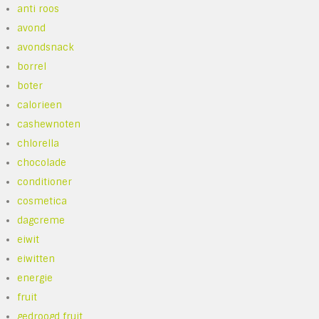
anti roos
avond
avondsnack
borrel
boter
calorieen
cashewnoten
chlorella
chocolade
conditioner
cosmetica
dagcreme
eiwit
eiwitten
energie
fruit
gedroogd fruit