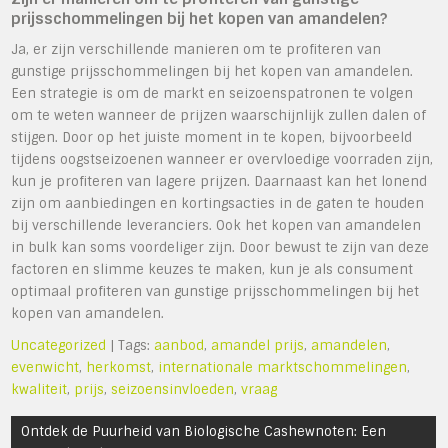
prijsschommelingen bij het kopen van amandelen?
Ja, er zijn verschillende manieren om te profiteren van
gunstige prijsschommelingen bij het kopen van amandelen.
Een strategie is om de markt en seizoenspatronen te volgen
om te weten wanneer de prijzen waarschijnlijk zullen dalen of
stijgen. Door op het juiste moment in te kopen, bijvoorbeeld
tijdens oogstseizoenen wanneer er overvloedige voorraden zijn,
kun je profiteren van lagere prijzen. Daarnaast kan het lonend
zijn om aanbiedingen en kortingsacties in de gaten te houden
bij verschillende leveranciers. Ook het kopen van amandelen
in bulk kan soms voordeliger zijn. Door bewust te zijn van deze
factoren en slimme keuzes te maken, kun je als consument
optimaal profiteren van gunstige prijsschommelingen bij het
kopen van amandelen.
Uncategorized
| Tags:
aanbod
,
amandel prijs
,
amandelen
,
evenwicht
,
herkomst
,
internationale marktschommelingen
,
kwaliteit
,
prijs
,
seizoensinvloeden
,
vraag
Bericht
Ontdek de Puurheid van Biologische Cashewnoten: Een