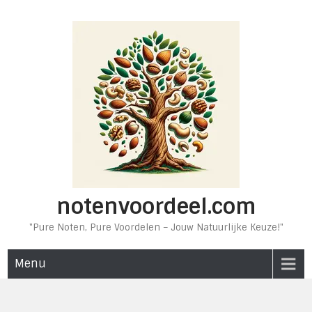
Ga
naar
de
inhoud
notenvoordeel.com
"Pure Noten, Pure Voordelen – Jouw Natuurlijke Keuze!"
Menu