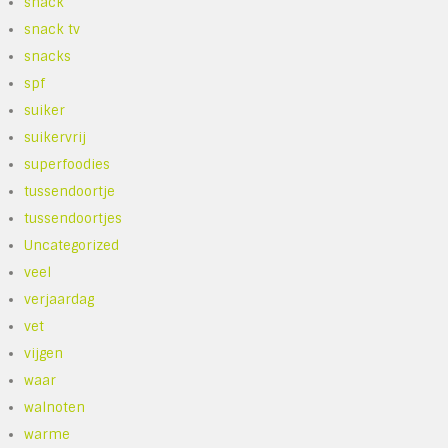
snack
snack tv
snacks
spf
suiker
suikervrij
superfoodies
tussendoortje
tussendoortjes
Uncategorized
veel
verjaardag
vet
vijgen
waar
walnoten
warme