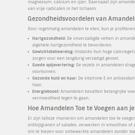
magnesium, calcium en ijzer. Daarnaast zijn amandel
van vrije radicalen in het lichaam.
Gezondheidsvoordelen van Amandel
Door regelmatig amandelen te eten, kun je profitere
Hartgezondheid:
De onverzadigde vetten in amande
algehele hartgezondheid te bevorderen.
Gewichtsbeheersing:
Ondanks hun hoge caloriegeh
zorgen voor een langdurig verzadigd gevoel.
Goede spijsvertering:
De vezels in amandelen drage
voorkomen.
Gezonde huid en haar:
De vitamine E en antioxidan
haar.
Energieboost:
Amandelen bevatten belangrijke voed
vermoeidheid tegen te gaan.
Hoe Amandelen Toe te Voegen aan je
Er zijn talloze manieren om amandelen toe te voegen 
ontbijtgranen of salades, verwerken in smoothies of z
om te kiezen voor onbewerkte amandelen zonder toeg