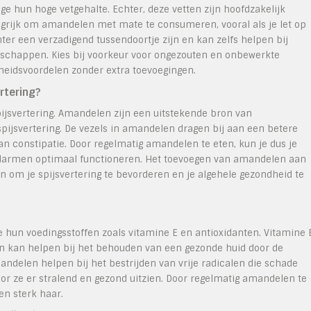
ge hun hoge vetgehalte. Echter, deze vetten zijn hoofdzakelijk
ngrijk om amandelen met mate te consumeren, vooral als je let op
er een verzadigend tussendoortje zijn en kan zelfs helpen bij
schappen. Kies bij voorkeur voor ongezouten en onbewerkte
eidsvoordelen zonder extra toevoegingen.
rtering?
ijsvertering. Amandelen zijn een uitstekende bron van
spijsvertering. De vezels in amandelen dragen bij aan een betere
 constipatie. Door regelmatig amandelen te eten, kun je dus je
e darmen optimaal functioneren. Het toevoegen van amandelen aan
n om je spijsvertering te bevorderen en je algehele gezondheid te
e hun voedingsstoffen zoals vitamine E en antioxidanten. Vitamine 
n kan helpen bij het behouden van een gezonde huid door de
andelen helpen bij het bestrijden van vrije radicalen die schade
r ze er stralend en gezond uitzien. Door regelmatig amandelen te
en sterk haar.