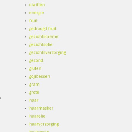
eiwitten
energie
fruit
gedroogd fruit
gezichtscreme
gezichtsolie
gezichtsverzorging
gezond
gluten
gojibessen
gram
grote
E
haar
haarmasker
haarolie
haarverzorging