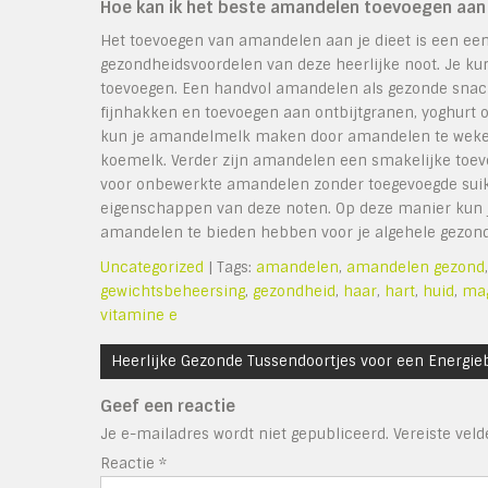
Hoe kan ik het beste amandelen toevoegen aan 
Het toevoegen van amandelen aan je dieet is een ee
gezondheidsvoordelen van deze heerlijke noot. Je ku
toevoegen. Een handvol amandelen als gezonde snack
fijnhakken en toevoegen aan ontbijtgranen, yoghurt 
kun je amandelmelk maken door amandelen te weken, 
koemelk. Verder zijn amandelen een smakelijke toevoe
voor onbewerkte amandelen zonder toegevoegde suike
eigenschappen van deze noten. Op deze manier kun j
amandelen te bieden hebben voor je algehele gezond
Uncategorized
| Tags:
amandelen
,
amandelen gezond
gewichtsbeheersing
,
gezondheid
,
haar
,
hart
,
huid
,
ma
vitamine e
Bericht
Heerlijke Gezonde Tussendoortjes voor een Energie
navigatie
Geef een reactie
Je e-mailadres wordt niet gepubliceerd.
Vereiste vel
Reactie
*