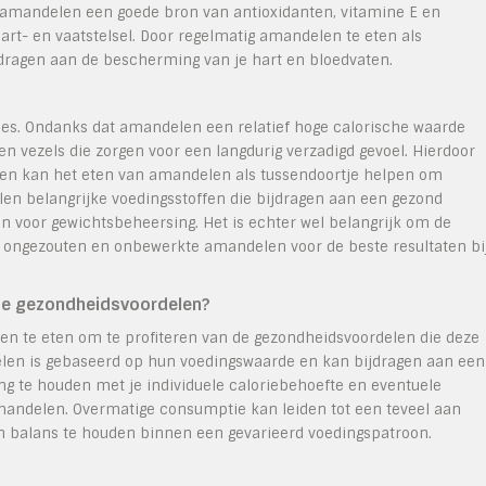
 amandelen een goede bron van antioxidanten, vitamine E en
rt- en vaatstelsel. Door regelmatig amandelen te eten als
jdragen aan de bescherming van je hart en bloedvaten.
ies. Ondanks dat amandelen een relatief hoge calorische waarde
 en vezels die zorgen voor een langdurig verzadigd gevoel. Hierdoor
s en kan het eten van amandelen als tussendoortje helpen om
n belangrijke voedingsstoffen die bijdragen aan een gezond
n voor gewichtsbeheersing. Het is echter wel belangrijk om de
or ongezouten en onbewerkte amandelen voor de beste resultaten bi
de gezondheidsvoordelen?
en te eten om te profiteren van de gezondheidsvoordelen die deze
delen is gebaseerd op hun voedingswaarde en kan bijdragen aan een
ing te houden met je individuele caloriebehoefte en eventuele
amandelen. Overmatige consumptie kan leiden tot een teveel aan
 in balans te houden binnen een gevarieerd voedingspatroon.