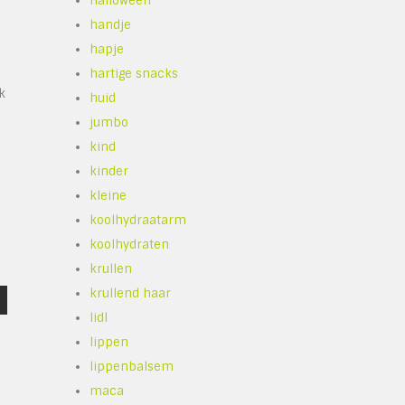
halloween
handje
hapje
hartige snacks
k
huid
jumbo
kind
kinder
kleine
koolhydraatarm
koolhydraten
krullen
krullend haar
lidl
lippen
lippenbalsem
maca