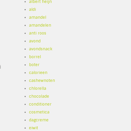
albert heijn
aldi
amandel
amandelen
anti roos
avond
avondsnack
borrel
boter
j
calorieen
cashewnoten
chlorella
chocolade
conditioner
cosmetica
dagcreme
eiwit