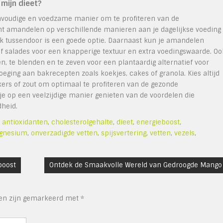
mijn dieet?
nvoudige en voedzame manier om te profiteren van de
nt amandelen op verschillende manieren aan je dagelijkse voeding
 tussendoor is een goede optie. Daarnaast kun je amandelen
of salades voor een knapperige textuur en extra voedingswaarde. Oo
te blenden en te zeven voor een plantaardig alternatief voor
ging aan bakrecepten zoals koekjes, cakes of granola. Kies altijd
rs of zout om optimaal te profiteren van de gezonde
e op een veelzijdige manier genieten van de voordelen die
heid.
,
antioxidanten
,
cholesterolgehalte
,
dieet
,
energieboost
,
gnesium
,
onverzadigde vetten
,
spijsvertering
,
vetten
,
vezels
,
boost
Ontdek de Smaakvolle Wereld van Gedroogde Mango
den zijn gemarkeerd met
*