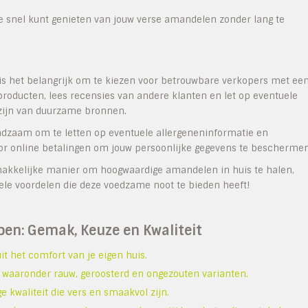
je snel kunt genieten van jouw verse amandelen zonder lang te
s het belangrijk om te kiezen voor betrouwbare verkopers met ee
e producten, lees recensies van andere klanten en let op eventuele
 zijn van duurzame bronnen.
aadzaam om te letten op eventuele allergeneninformatie en
voor online betalingen om jouw persoonlijke gegevens te beschermen
makkelijke manier om hoogwaardige amandelen in huis te halen,
ele voordelen die deze voedzame noot te bieden heeft!
en: Gemak, Keuze en Kwaliteit
t het comfort van je eigen huis.
 waaronder rauw, geroosterd en ongezouten varianten.
kwaliteit die vers en smaakvol zijn.