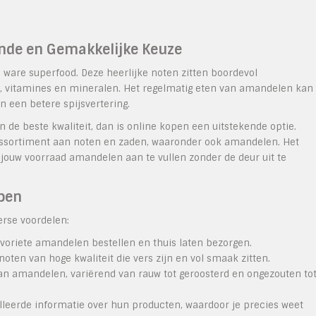
nde en Gemakkelijke Keuze
 ware superfood. Deze heerlijke noten zitten boordevol
ls, vitamines en mineralen. Het regelmatig eten van amandelen kan
 een betere spijsvertering.
de beste kwaliteit, dan is online kopen een uitstekende optie.
assortiment aan noten en zaden, waaronder ook amandelen. Het
ouw voorraad amandelen aan te vullen zonder de deur uit te
pen
erse voordelen:
avoriete amandelen bestellen en thuis laten bezorgen.
ten van hoge kwaliteit die vers zijn en vol smaak zitten.
an amandelen, variërend van rauw tot geroosterd en ongezouten to
lleerde informatie over hun producten, waardoor je precies weet