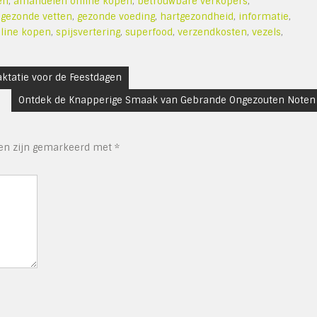
en
,
amandelen online kopen
,
betrouwbare verkopers
,
,
gezonde vetten
,
gezonde voeding
,
hartgezondheid
,
informatie
,
line kopen
,
spijsvertering
,
superfood
,
verzendkosten
,
vezels
,
aktatie voor de Feestdagen
Ontdek de Knapperige Smaak van Gebrande Ongezouten Noten
den zijn gemarkeerd met
*