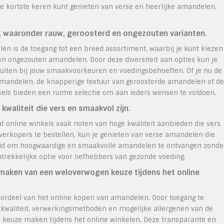
de kortste keren kunt genieten van verse en heerlijke amandelen,
 waaronder rauw, geroosterd en ongezouten varianten.
en is de toegang tot een breed assortiment, waarbij je kunt kiezen
 en ongezouten amandelen. Door deze diversiteit aan opties kun je
uiten bij jouw smaakvoorkeuren en voedingsbehoeften. Of je nu de
amandelen, de knapperige textuur van geroosterde amandelen of de
els bieden een ruime selectie om aan ieders wensen te voldoen.
waliteit die vers en smaakvol zijn.
t online winkels vaak noten van hoge kwaliteit aanbieden die vers
verkopers te bestellen, kun je genieten van verse amandelen die
heid om hoogwaardige en smaakvolle amandelen te ontvangen zonde
trekkelijke optie voor liefhebbers van gezonde voeding.
 maken van een weloverwogen keuze tijdens het online
oordeel van het online kopen van amandelen. Door toegang te
 kwaliteit, verwerkingsmethoden en mogelijke allergenen van de
euze maken tijdens het online winkelen. Deze transparante en