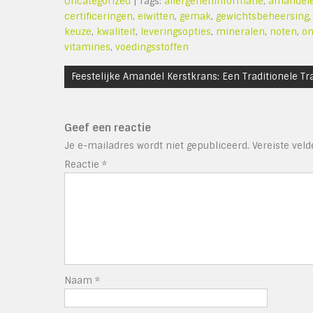
Uncategorized
| Tags:
allergeneninformatie
,
amandel
certificeringen
,
eiwitten
,
gemak
,
gewichtsbeheersing
keuze
,
kwaliteit
,
leveringsopties
,
mineralen
,
noten
,
on
vitamines
,
voedingsstoffen
Bericht
Feestelijke Amandel Kerstkrans: Een Traditionele Tr
navigatie
Geef een reactie
Je e-mailadres wordt niet gepubliceerd.
Vereiste vel
Reactie
*
Naam
*