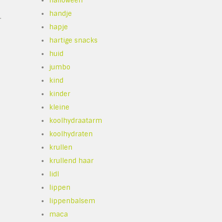
halloween
handje
.
hapje
hartige snacks
huid
jumbo
kind
kinder
kleine
koolhydraatarm
koolhydraten
krullen
krullend haar
lidl
lippen
lippenbalsem
maca