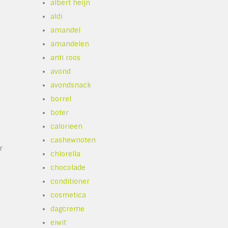
albert heijn
aldi
amandel
amandelen
anti roos
avond
avondsnack
borrel
boter
calorieen
cashewnoten
r
chlorella
chocolade
conditioner
cosmetica
dagcreme
eiwit