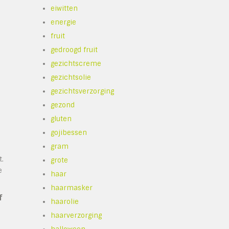
eiwitten
energie
fruit
gedroogd fruit
gezichtscreme
gezichtsolie
gezichtsverzorging
gezond
gluten
gojibessen
gram
t.
grote
e
haar
haarmasker
f
haarolie
haarverzorging