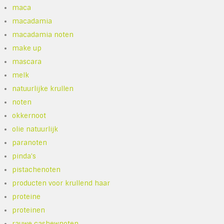
maca
macadamia
macadamia noten
make up
mascara
melk
natuurlijke krullen
noten
okkernoot
olie natuurlijk
paranoten
pinda's
pistachenoten
producten voor krullend haar
proteine
proteinen
rauwe cashewnoten