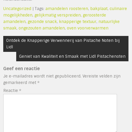
Uncategorized
| Tags:
amandelen roosteren
,
bakplaat
,
culinaire
mogelijkheden
,
gelijkmatig verspreiden
,
geroosterde
amandelen
,
gezonde snack
,
knapperige textuur
,
natuurlijke
smaak
,
ongezouten amandelen
,
oven voorverwarmen
Bericht
Ontdek de Knapperige Verwennerij van Pistache Noten bij
navigatie
Lidl
Geniet van Kwaliteit en Smaak met Lidl Pistachenoten
Geef een reactie
Je e-mailadres wordt niet gepubliceerd.
Vereiste velden zijn
gemarkeerd met
*
Reactie
*