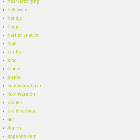
haarverzorging
halloween
handje
hapje
hartige snacks
huid
jumbo
kind
kinder
kleine
koolhydraatarm
koolhydraten
krullen
krullend haar
lidl
lippen
lippenbalsem