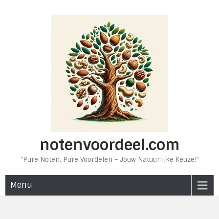
Ga
naar
de
inhoud
notenvoordeel.com
"Pure Noten, Pure Voordelen – Jouw Natuurlijke Keuze!"
Menu