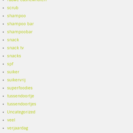
scrub
shampoo
shampoo bar
shampoobar
snack
snack tv
snacks
spf
suiker
suikervrij
superfoodies
tussendoortje
tussendoortjes
Uncategorized
veel
verjaardag