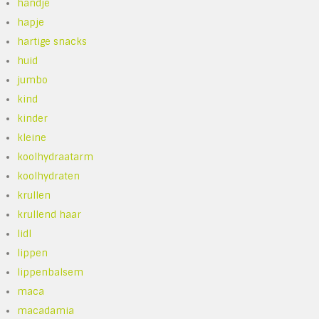
handje
hapje
hartige snacks
huid
jumbo
kind
kinder
kleine
koolhydraatarm
koolhydraten
krullen
krullend haar
lidl
lippen
lippenbalsem
maca
macadamia