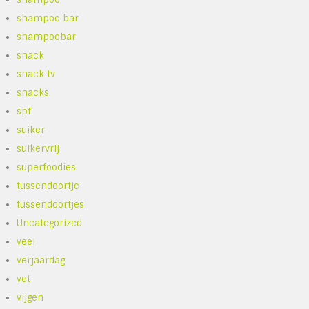
shampoo bar
shampoobar
snack
snack tv
snacks
spf
suiker
suikervrij
superfoodies
tussendoortje
tussendoortjes
Uncategorized
veel
verjaardag
vet
vijgen