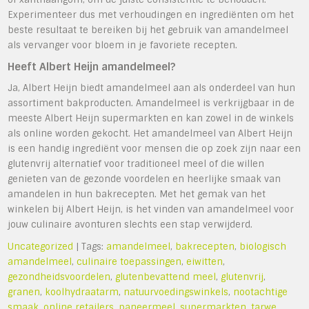
Experimenteer dus met verhoudingen en ingrediënten om het
beste resultaat te bereiken bij het gebruik van amandelmeel
als vervanger voor bloem in je favoriete recepten.
Heeft Albert Heijn amandelmeel?
Ja, Albert Heijn biedt amandelmeel aan als onderdeel van hun
assortiment bakproducten. Amandelmeel is verkrijgbaar in de
meeste Albert Heijn supermarkten en kan zowel in de winkels
als online worden gekocht. Het amandelmeel van Albert Heijn
is een handig ingrediënt voor mensen die op zoek zijn naar een
glutenvrij alternatief voor traditioneel meel of die willen
genieten van de gezonde voordelen en heerlijke smaak van
amandelen in hun bakrecepten. Met het gemak van het
winkelen bij Albert Heijn, is het vinden van amandelmeel voor
jouw culinaire avonturen slechts een stap verwijderd.
Uncategorized
| Tags:
amandelmeel
,
bakrecepten
,
biologisch
amandelmeel
,
culinaire toepassingen
,
eiwitten
,
gezondheidsvoordelen
,
glutenbevattend meel
,
glutenvrij
,
granen
,
koolhydraatarm
,
natuurvoedingswinkels
,
nootachtige
smaak
,
online retailers
,
paneermeel
,
supermarkten
,
tarwe
,