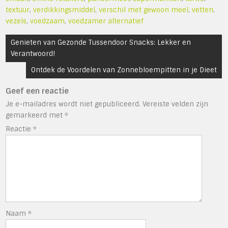
textuur
,
verdikkingsmiddel
,
verschil met gewoon meel
,
vetten
,
vezels
,
voedzaam
,
voedzamer alternatief
Bericht
Genieten van Gezonde Tussendoor Snacks: Lekker en
navigatie
Verantwoord!
Ontdek de Voordelen van Zonnebloempitten in je Dieet
Geef een reactie
Je e-mailadres wordt niet gepubliceerd.
Vereiste velden zijn
gemarkeerd met
*
Reactie
*
Naam
*