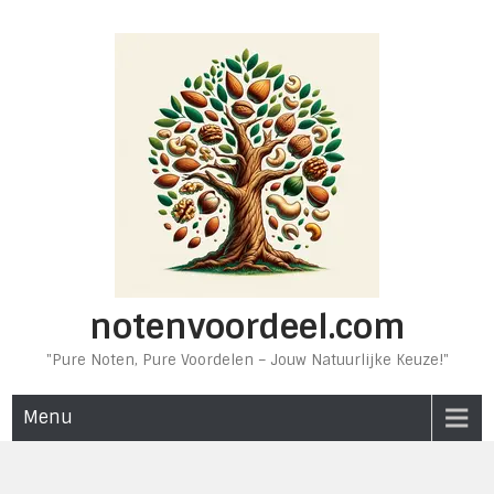
Ga
naar
de
inhoud
notenvoordeel.com
"Pure Noten, Pure Voordelen – Jouw Natuurlijke Keuze!"
Menu