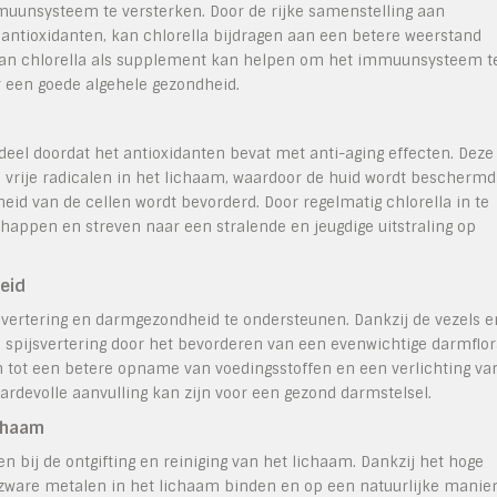
uunsysteem te versterken. Door de rijke samenstelling aan
antioxidanten, kan chlorella bijdragen aan een betere weerstand
 van chlorella als supplement kan helpen om het immuunsysteem t
r een goede algehele gezondheid.
rdeel doordat het antioxidanten bevat met anti-aging effecten. Deze
n vrije radicalen in het lichaam, waardoor de huid wordt beschermd
eid van de cellen wordt bevorderd. Door regelmatig chlorella in te
happen en streven naar een stralende en jeugdige uitstraling op
eid
svertering en darmgezondheid te ondersteunen. Dankzij de vezels e
 spijsvertering door het bevorderen van een evenwichtige darmflo
n tot een betere opname van voedingsstoffen en een verlichting va
rdevolle aanvulling kan zijn voor een gezond darmstelsel.
ichaam
 bij de ontgifting en reiniging van het lichaam. Dankzij het hoge
en zware metalen in het lichaam binden en op een natuurlijke manie