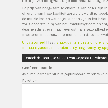
De prijs van hoogwaardige chlorella kan hoger 
De prijs van hoogwaardige chlorella kan hoger zijn i
chlorella van hoge kwaliteit zorgvuldig wordt gekwe
de initiële kosten wat hoger kunnen zijn, is het bel
zoals ondersteuning van het immuunsysteem en ontgif
degenen die streven naar een optimale gezondheid en w
investeren in betrouwbare merken om de beste kwalite
Uncategorized
| Tags:
antioxidanten
,
beste chlorella
,
c
immuunsysteem
,
mineralen
,
ontgifting
,
reiniging
,
spi
Bericht
Ontdek de Heerlijke Smaak van Gepelde Hazelnote
navigatie
Geef een reactie
Je e-mailadres wordt niet gepubliceerd.
Vereiste vel
Reactie
*