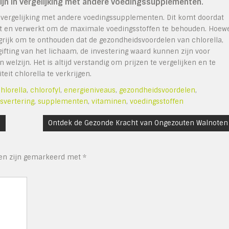
zijn in vergelijking met andere voedingssupplementen.
n vergelijking met andere voedingssupplementen. Dit komt doordat
ekt en verwerkt om de maximale voedingsstoffen te behouden. Hoew
angrijk om te onthouden dat de gezondheidsvoordelen van chlorella,
ting van het lichaam, de investering waard kunnen zijn voor
elzijn. Het is altijd verstandig om prijzen te vergelijken en te
it chlorella te verkrijgen.
hlorella
,
chlorofyl
,
energieniveaus
,
gezondheidsvoordelen
,
jsvertering
,
supplementen
,
vitaminen
,
voedingsstoffen
n
Ontdek de Gezonde Kracht van Ongezouten Walnoten
den zijn gemarkeerd met
*