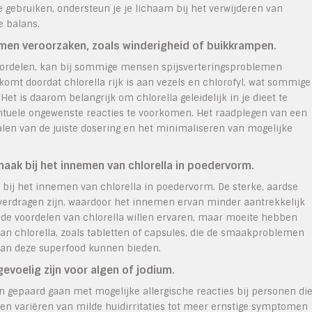
e gebruiken, ondersteun je je lichaam bij het verwijderen van
e balans.
men veroorzaken, zoals winderigheid of buikkrampen.
oordelen, kan bij sommige mensen spijsverteringsproblemen
komt doordat chlorella rijk is aan vezels en chlorofyl, wat sommige
 is daarom belangrijk om chlorella geleidelijk in je dieet te
entuele ongewenste reacties te voorkomen. Het raadplegen van een
len van de juiste dosering en het minimaliseren van mogelijke
k bij het innemen van chlorella in poedervorm.
 het innemen van chlorella in poedervorm. De sterke, aardse
verdragen zijn, waardoor het innemen ervan minder aantrekkelijk
 de voordelen van chlorella willen ervaren, maar moeite hebben
an chlorella, zoals tabletten of capsules, die de smaakproblemen
an deze superfood kunnen bieden.
gevoelig zijn voor algen of jodium.
n gepaard gaan met mogelijke allergische reacties bij personen di
nnen variëren van milde huidirritaties tot meer ernstige symptomen