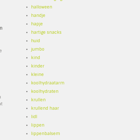
halloween
handje
hapje
n
hartige snacks
huid
jumbo
e
kind
kinder
kleine
koolhydraatarm
koolhydraten
m
krullen
at
krullend haar
lidl
m
lippen
lippenbalsem