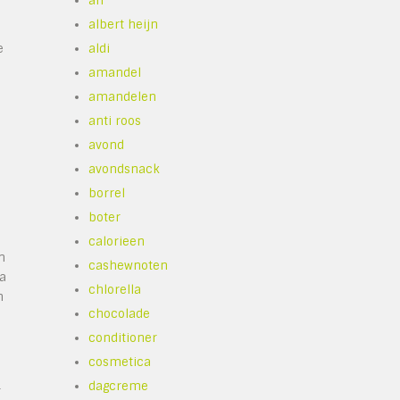
ah
albert heijn
e
aldi
amandel
amandelen
anti roos
avond
avondsnack
borrel
boter
calorieen
n
cashewnoten
ra
chlorella
n
chocolade
conditioner
cosmetica
dagcreme
r