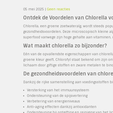
05 mei 2025
|
Geen reacties
Ontdek de Voordelen van Chlorella 
Chlorella, een groene zoetwateralg, wordt steeds po
gezondheidsvoordelen. Deze microscopisch kleine alg
superfood vanwege zijn hoge gehalte aan vitaminen, 
Wat maakt chlorella zo bijzonder?
Eén van de opvallendste eigenschappen van chlorella
groene kleur geeft. Chlorofyl staat bekend om zijn o
lichaam door giftige stoffen en zware metalen te bin
De gezondheidsvoordelen van chlore
Dankzij de rijke samenstelling aan voedingsstoffen b
Versterking van het immuunsysteem
Ondersteuning van de spijsvertering
Verbetering van energieniveaus
Anti-aging effecten dankzij antioxidanten
Ondersteuning bij ontgifting en reiniging van het l