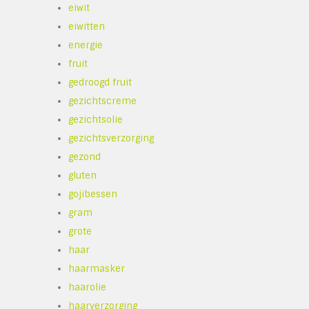
eiwit
eiwitten
energie
fruit
gedroogd fruit
gezichtscreme
gezichtsolie
gezichtsverzorging
gezond
gluten
gojibessen
gram
grote
haar
haarmasker
haarolie
e
haarverzorging