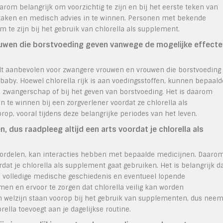
rom belangrijk om voorzichtig te zijn en bij het eerste teken van
e staken en medisch advies in te winnen. Personen met bekende
 te zijn bij het gebruik van chlorella als supplement.
uwen die borstvoeding geven vanwege de mogelijke effecte
ordt aanbevolen voor zwangere vrouwen en vrouwen die borstvoeding
baby. Hoewel chlorella rijk is aan voedingsstoffen, kunnen bepaald
 de zwangerschap of bij het geven van borstvoeding. Het is daarom
n te winnen bij een zorgverlener voordat ze chlorella als
orop, vooral tijdens deze belangrijke periodes van het leven.
 dus raadpleeg altijd een arts voordat je chlorella als
oordelen, kan interacties hebben met bepaalde medicijnen. Daaro
rdat je chlorella als supplement gaat gebruiken. Het is belangrijk d
je volledige medische geschiedenis en eventueel lopende
n en ervoor te zorgen dat chlorella veilig kan worden
en welzijn staan voorop bij het gebruik van supplementen, dus nee
rella toevoegt aan je dagelijkse routine.