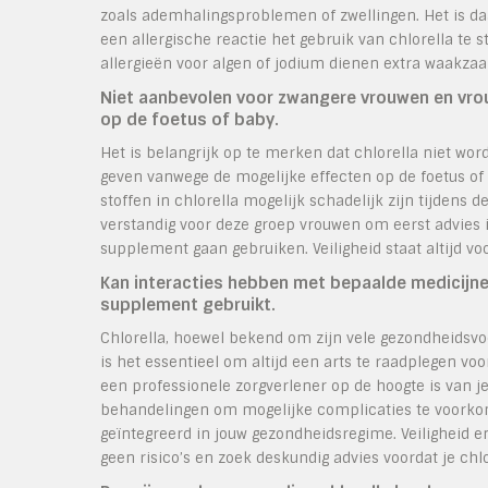
zoals ademhalingsproblemen of zwellingen. Het is daa
een allergische reactie het gebruik van chlorella t
allergieën voor algen of jodium dienen extra waakzaam
Niet aanbevolen voor zwangere vrouwen en vro
op de foetus of baby.
Het is belangrijk op te merken dat chlorella niet w
geven vanwege de mogelijke effecten op de foetus of 
stoffen in chlorella mogelijk schadelijk zijn tijdens
verstandig voor deze groep vrouwen om eerst advies i
supplement gaan gebruiken. Veiligheid staat altijd vo
Kan interacties hebben met bepaalde medicijnen,
supplement gebruikt.
Chlorella, hoewel bekend om zijn vele gezondheidsv
is het essentieel om altijd een arts te raadplegen voo
een professionele zorgverlener op de hoogte is van 
behandelingen om mogelijke complicaties te voorkome
geïntegreerd in jouw gezondheidsregime. Veiligheid 
geen risico’s en zoek deskundig advies voordat je chlo