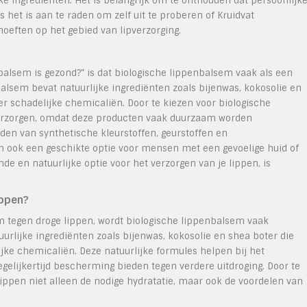
e ingrediënten. Het is belangrijk om te onthouden dat persoonlijk
het is aan te raden om zelf uit te proberen of Kruidvat
eften op het gebied van lipverzorging.
balsem is gezond?” is dat biologische lippenbalsem vaak als een
lsem bevat natuurlijke ingrediënten zoals bijenwas, kokosolie en
r schadelijke chemicaliën. Door te kiezen voor biologische
 verzorgen, omdat deze producten vaak duurzaam worden
den van synthetische kleurstoffen, geurstoffen en
 ook een geschikte optie voor mensen met een gevoelige huid of
de en natuurlijke optie voor het verzorgen van je lippen, is
ippen?
m tegen droge lippen, wordt biologische lippenbalsem vaak
rlijke ingrediënten zoals bijenwas, kokosolie en shea boter die
jke chemicaliën. Deze natuurlijke formules helpen bij het
tegelijkertijd bescherming bieden tegen verdere uitdroging. Door te
lippen niet alleen de nodige hydratatie, maar ook de voordelen van