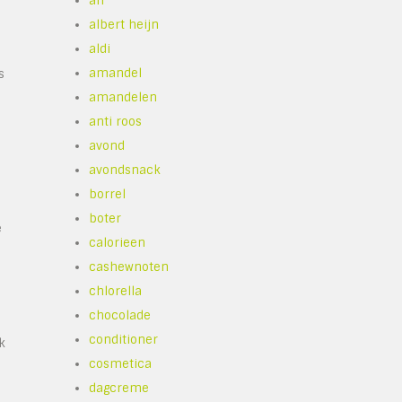
ah
albert heijn
aldi
amandel
s
amandelen
anti roos
avond
avondsnack
borrel
boter
e
calorieen
cashewnoten
chlorella
chocolade
conditioner
k
cosmetica
dagcreme