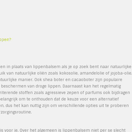
ippen?
iken in plaats van lippenbalsem als je op zoek bent naar natuurlijke
ik van natuurlijke oliën zoals kokosolie, amandelolie of jojoba-olie
tuurlijke manier. Ook shea boter en cacaoboter zijn populaire
n beschermen van droge lippen. Daarnaast kan het regelmatig
riterende stoffen zoals agressieve zepen of parfums ook bijdragen
elangrijk om te onthouden dat de keuze voor een alternatief
n, dus het kan nuttig zijn om verschillende opties uit te proberen
zorgingsroutine.
is voor je. Over het algemeen is lippenbalsem niet per se slecht