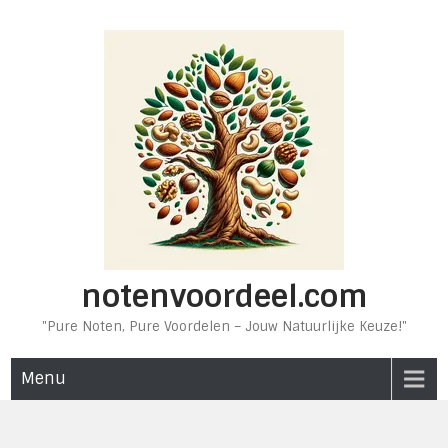
Ga
naar
de
inhoud
notenvoordeel.com
"Pure Noten, Pure Voordelen – Jouw Natuurlijke Keuze!"
Menu