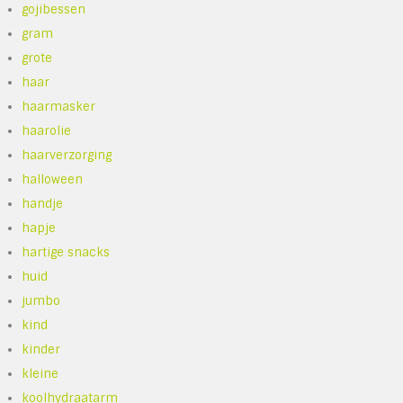
gojibessen
gram
grote
haar
haarmasker
haarolie
haarverzorging
halloween
handje
hapje
hartige snacks
huid
jumbo
kind
kinder
kleine
koolhydraatarm