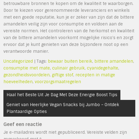
betrouwbare bronnen te kopen om de kwaliteit te waarborgen.
Door te kiezen voor gerenommeerde leveranciers en winkels
met een goede reputatie, kun je er zeker van zijn dat de bittere
amandelen veilig zijn voor consumptie en voldoen aan de
vereiste normen. Het controleren van de herkomst en kwaliteit
van de bittere amandelen voorkomt mogelijke risico’s en zorgt
ervoor dat je kunt genieten van deze bijzondere noot op een
verantwoorde manier.
Uncategorized
| Tags:
bewaar buiten bereik
,
bittere amandelen
,
consumptie met mate
,
culinair gebruik
,
cyanidegehalte
,
gezondheidsvoordelen
,
giftige stof
,
recepten in matige
hoeveelheden
,
voorzorgsmaatregelen
Bericht
Haal het Beste Uit Je Dag Met Deze Energie Boost Tips
navigatie
Geniet van Heerlijke Vegan Snacks bij Jumbo – Ontdek
Plantaardige Opties
Geef een reactie
Je e-mailadres wordt niet gepubliceerd.
Vereiste velden zijn