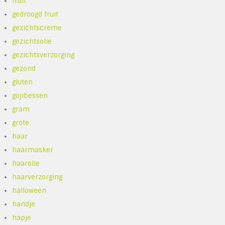
fruit
gedroogd fruit
gezichtscreme
gezichtsolie
gezichtsverzorging
gezond
gluten
gojibessen
gram
grote
haar
haarmasker
haarolie
haarverzorging
halloween
handje
hapje