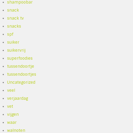
shampoobar
snack
snack tv
snacks
spf
suiker
suikervrij
superfoodies
tussendoortje
tussendoortjes
Uncategorized
veel
verjaardag
vet
vijgen
waar
walnoten