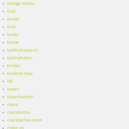
hartige snacks
huid
jumbo
kind
kinder
kleine
koolhydraatarm
koolhydraten
krullen
krullend haar
lidl
lippen
lippenbalsem
maca
macadamia
macadamia noten
make up