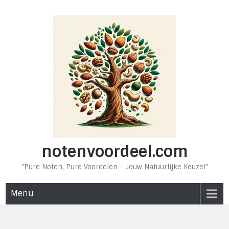
Ga
naar
de
inhoud
notenvoordeel.com
"Pure Noten, Pure Voordelen – Jouw Natuurlijke Keuze!"
Menu