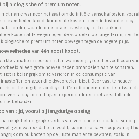
l bij biologische of premium noten.
 met name wanneer het gaat om de initiële aanschafkosten, voora
re hoeveelheden koopt, kunnen de kosten in eerste instantie hoog
vaak duurder, waardoor de totale investering bij bulkinkoop
itiële kosten af te wegen tegen de voordelen op lange termijn en te
 biologische of premium noten opwegen tegen de hogere prijs.
e hoeveelheden van één soort koopt.
perkte variatie in soorten noten wanneer je grote hoeveelheden va
ijvoorbeeld alleen grote hoeveelheden amandelen aan te schaffen,
eet. Het is belangrijk om te variëren in de consumptie van
dingsstoffen en gezondheidsvoordelen biedt. Door vast te houden
het risico belangrijke voedingsstoffen uit andere noten te missen di
arom verstandig om te blijven experimenteren met verschillende
oon te behouden.
p van tijd, vooral bij langdurige opslag.
 namelijk het mogelijke verlies van versheid en smaak na verloop
gevoelig zijn voor oxidatie en vocht, kunnen ze na verloop van tijd h
angrijk om bulknoten op de juiste manier te bewaren, zoals in