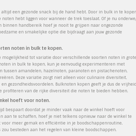
 altijd een gezonde snack bij de hand hebt. Door in bulk in te kopen
se noten hebt liggen voor wanneer de trek toeslaat. Of je nu onderwe
en binnen handbereik hoef je nooit te grijpen naar ongezonde
oedzame en smakelijke optie die bijdraagt aan jouw gezonde
rten noten in bulk te kopen.
mogelijkheid tot variatie door verschillende soorten noten in grot
noten in bulk te kopen, kun je eenvoudig experimenteren met
len tussen amandelen, hazelnoten, paranoten en pistachenoten,
en. Deze variatie zorgt niet alleen voor culinaire diversiteit,
 en gezondheidsvoordelen. Bulknoten kopen geeft je dus de vrijhei
 profiteren van de rijke diversiteit die noten te bieden hebben.
nkel hoeft voor noten.
ijd bespaart doordat je minder vaak naar de winkel hoeft voor
n aan te schaffen, hoef je niet telkens opnieuw naar de winkel te
gt voor meer gemak en efficiëntie in je boodschappenroutine,
rs zou besteden aan het regelen van kleine boodschappen.