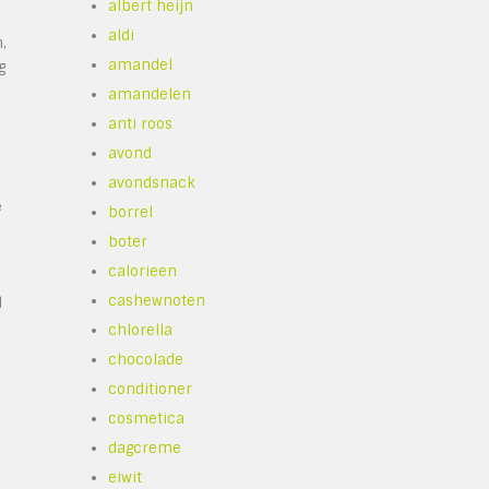
albert heijn
aldi
,
amandel
g
amandelen
anti roos
avond
avondsnack
e
borrel
boter
calorieen
cashewnoten
d
chlorella
chocolade
conditioner
cosmetica
dagcreme
eiwit