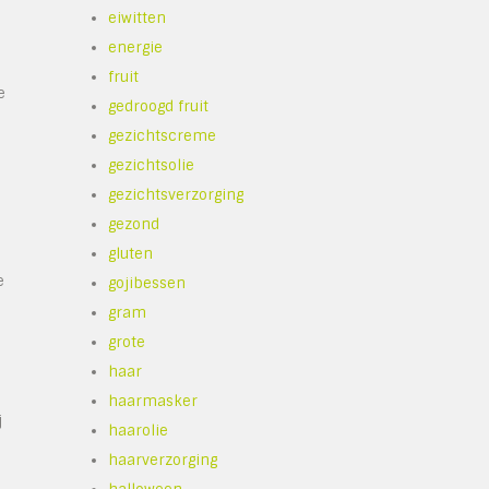
eiwitten
energie
fruit
e
gedroogd fruit
gezichtscreme
gezichtsolie
gezichtsverzorging
gezond
gluten
e
gojibessen
gram
grote
haar
haarmasker
j
haarolie
haarverzorging