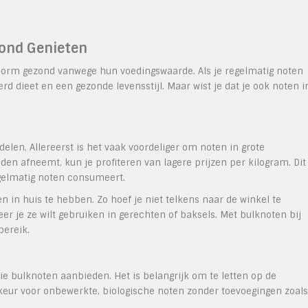
zond Genieten
 enorm gezond vanwege hun voedingswaarde. Als je regelmatig noten
rd dieet en een gezonde levensstijl. Maar wist je dat je ook noten i
elen. Allereerst is het vaak voordeliger om noten in grote
en afneemt, kun je profiteren van lagere prijzen per kilogram. Dit
regelmatig noten consumeert.
n in huis te hebben. Zo hoef je niet telkens naar de winkel te
er je ze wilt gebruiken in gerechten of baksels. Met bulknoten bij
bereik.
die bulknoten aanbieden. Het is belangrijk om te letten op de
oorkeur voor onbewerkte, biologische noten zonder toevoegingen zoals