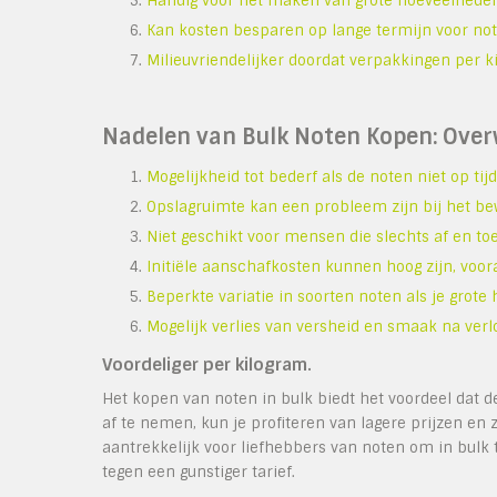
Handig voor het maken van grote hoeveelheden
Kan kosten besparen op lange termijn voor not
Milieuvriendelijker doordat verpakkingen per k
Nadelen van Bulk Noten Kopen: Ove
Mogelijkheid tot bederf als de noten niet op t
Opslagruimte kan een probleem zijn bij het b
Niet geschikt voor mensen die slechts af en to
Initiële aanschafkosten kunnen hoog zijn, voor
Beperkte variatie in soorten noten als je grot
Mogelijk verlies van versheid en smaak na verloo
Voordeliger per kilogram.
Het kopen van noten in bulk biedt het voordeel dat d
af te nemen, kun je profiteren van lagere prijzen en 
aantrekkelijk voor liefhebbers van noten om in bulk 
tegen een gunstiger tarief.