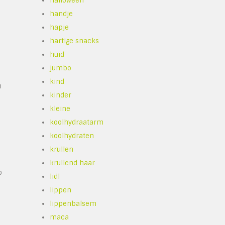
halloween
handje
hapje
hartige snacks
huid
jumbo
kind
n
kinder
n
kleine
koolhydraatarm
koolhydraten
krullen
krullend haar
p
lidl
lippen
lippenbalsem
maca