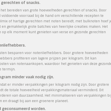
 gerechten of snacks.
r het bereiden van grote hoeveelheden gerechten of snacks. Door
jd voldoende voorraad bij de hand om verschillende recepten te
ilmix of hartige gerechten met noten bereidt, met bulknoten hoef j
nt en gemakkelijk grote batches van heerlijke creaties maken. Het
t je op elk moment kunt genieten van verse en gezonde gerechten
enliefhebbers.
osten besparen voor notenliefhebbers. Door grotere hoeveelheden
ebbers profiteren van lagere prijzen per kilogram. Dit kan
 kosten van notenaankopen, waardoor het genieten van deze gezond
 termijn.
logram minder vaak nodig zijn.
mdat er minder verpakkingen per kilogram nodig zijn. Door grotere
dt de totale hoeveelheid verpakkingsmateriaal verminderd. Dit
vorderen van duurzaamheid. Het minimaliseren van verpakkingen bi
n en draagt bij aan een groenere planeet.
ijd geconsumeerd worden.