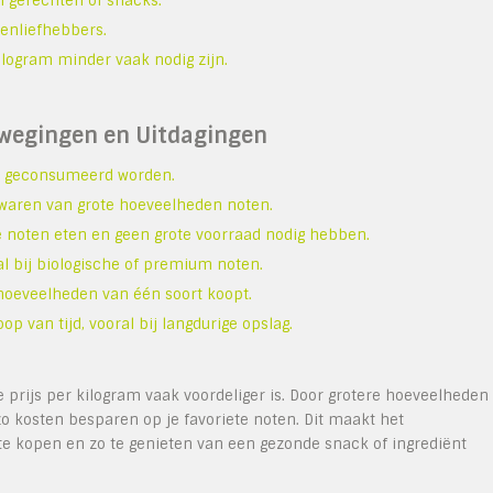
 gerechten of snacks.
enliefhebbers.
ilogram minder vaak nodig zijn.
rwegingen en Uitdagingen
ijd geconsumeerd worden.
ewaren van grote hoeveelheden noten.
e noten eten en geen grote voorraad nodig hebben.
al bij biologische of premium noten.
e hoeveelheden van één soort koopt.
p van tijd, vooral bij langdurige opslag.
e prijs per kilogram vaak voordeliger is. Door grotere hoeveelheden
zo kosten besparen op je favoriete noten. Dit maakt het
te kopen en zo te genieten van een gezonde snack of ingrediënt