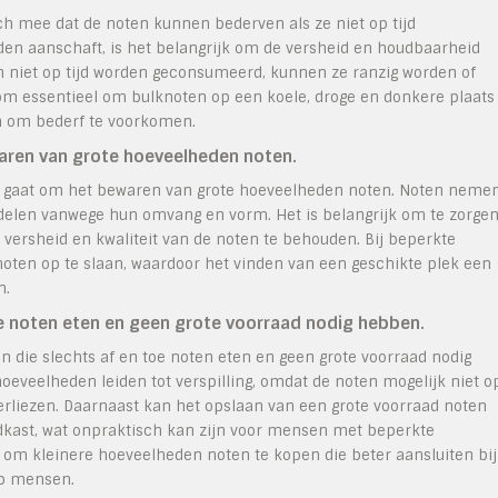
ch mee dat de noten kunnen bederven als ze niet op tijd
en aanschaft, is het belangrijk om de versheid en houdbaarheid
en niet op tijd worden geconsumeerd, kunnen ze ranzig worden of
om essentieel om bulknoten op een koele, droge en donkere plaats
en om bederf te voorkomen.
waren van grote hoeveelheden noten.
t gaat om het bewaren van grote hoeveelheden noten. Noten neme
delen vanwege hun omvang en vorm. Het is belangrijk om te zorge
versheid en kwaliteit van de noten te behouden. Bij beperkte
noten op te slaan, waardoor het vinden van een geschikte plek een
n.
oe noten eten en geen grote voorraad nodig hebben.
 die slechts af en toe noten eten en geen grote voorraad nodig
oeveelheden leiden tot verspilling, omdat de noten mogelijk niet o
rliezen. Daarnaast kan het opslaan van een grote voorraad noten
dkast, wat onpraktisch kan zijn voor mensen met beperkte
er om kleinere hoeveelheden noten te kopen die beter aansluiten bij
ep mensen.