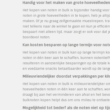
Handig voor het maken van grote hoeveelheden
Het kopen van noten in bulk is bijzonder handig voo
noten in grote hoeveelheden in te kopen, heb je alti
maken. Of je nu graag zelfgemaakte mueslirepen, tra
niet telkens naar de winkel te gaan en kun je efficië
bespaart niet alleen tijd, maar zorgt er ook voor da
boordevol noten.
Kan kosten besparen op lange termijn voor not
Het kopen van noten in bulk kan op lange termijn k
noten in één keer aan te schaffen, kunnen notenliefh
resulteren in aanzienlijke besparingen op de totale
en voedzame snacks betaalbaarder wordt op de lange
Milieuvriendelijker doordat verpakkingen per ki
Het kopen van noten in bulk is milieuvriendelijker o
hoeveelheden noten in één keer aan te schaffen, wor
draagt bij aan het verminderen van afval en het be
bulknoten kopen helpt dus om ons milieu te ontlaste
Mogelijkheid tot bederf als de noten niet op t