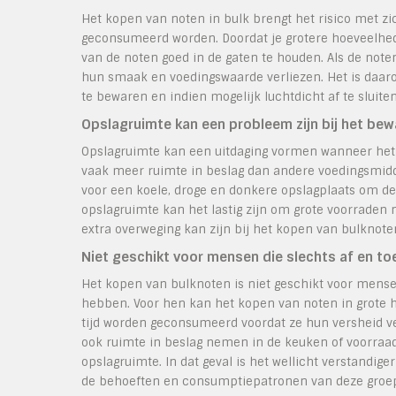
Het kopen van noten in bulk brengt het risico met zi
geconsumeerd worden. Doordat je grotere hoeveelhed
van de noten goed in de gaten te houden. Als de not
hun smaak en voedingswaarde verliezen. Het is daar
te bewaren en indien mogelijk luchtdicht af te sluit
Opslagruimte kan een probleem zijn bij het be
Opslagruimte kan een uitdaging vormen wanneer he
vaak meer ruimte in beslag dan andere voedingsmid
voor een koele, droge en donkere opslagplaats om de 
opslagruimte kan het lastig zijn om grote voorraden 
extra overweging kan zijn bij het kopen van bulknote
Niet geschikt voor mensen die slechts af en t
Het kopen van bulknoten is niet geschikt voor mensen
hebben. Voor hen kan het kopen van noten in grote h
tijd worden geconsumeerd voordat ze hun versheid ve
ook ruimte in beslag nemen in de keuken of voorraa
opslagruimte. In dat geval is het wellicht verstandig
de behoeften en consumptiepatronen van deze gro