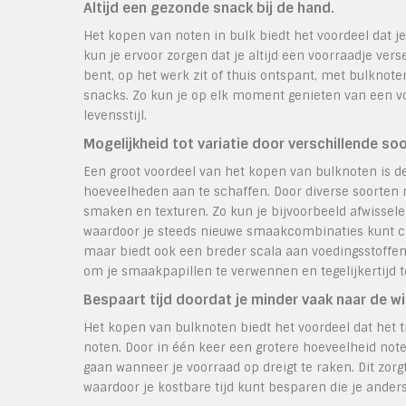
Altijd een gezonde snack bij de hand.
Het kopen van noten in bulk biedt het voordeel dat je
kun je ervoor zorgen dat je altijd een voorraadje ver
bent, op het werk zit of thuis ontspant, met bulknot
snacks. Zo kun je op elk moment genieten van een v
levensstijl.
Mogelijkheid tot variatie door verschillende soo
Een groot voordeel van het kopen van bulknoten is de 
hoeveelheden aan te schaffen. Door diverse soorten 
smaken en texturen. Zo kun je bijvoorbeeld afwisse
waardoor je steeds nieuwe smaakcombinaties kunt creër
maar biedt ook een breder scala aan voedingsstoffen
om je smaakpapillen te verwennen en tegelijkertijd te
Bespaart tijd doordat je minder vaak naar de wi
Het kopen van bulknoten biedt het voordeel dat het t
noten. Door in één keer een grotere hoeveelheid note
gaan wanneer je voorraad op dreigt te raken. Dit zor
waardoor je kostbare tijd kunt besparen die je ande