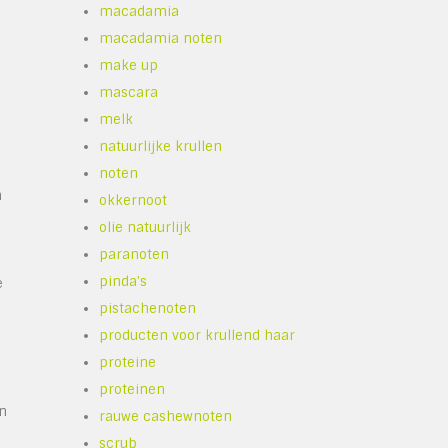
macadamia
macadamia noten
l
make up
mascara
melk
natuurlijke krullen
noten
n
okkernoot
olie natuurlijk
paranoten
pinda's
e
pistachenoten
producten voor krullend haar
proteine
proteinen
un
rauwe cashewnoten
scrub