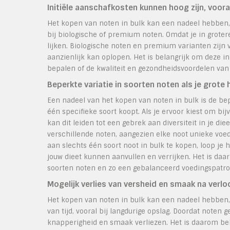
Initiële aanschafkosten kunnen hoog zijn, voora
Het kopen van noten in bulk kan een nadeel hebben,
bij biologische of premium noten. Omdat je in grote
lijken. Biologische noten en premium varianten zijn 
aanzienlijk kan oplopen. Het is belangrijk om deze in
bepalen of de kwaliteit en gezondheidsvoordelen van
Beperkte variatie in soorten noten als je grot
Een nadeel van het kopen van noten in bulk is de be
één specifieke soort koopt. Als je ervoor kiest om b
kan dit leiden tot een gebrek aan diversiteit in je di
verschillende noten, aangezien elke noot unieke voe
aan slechts één soort noot in bulk te kopen, loop je 
jouw dieet kunnen aanvullen en verrijken. Het is da
soorten noten en zo een gebalanceerd voedingspatr
Mogelijk verlies van versheid en smaak na verloo
Het kopen van noten in bulk kan een nadeel hebben,
van tijd, vooral bij langdurige opslag. Doordat noten 
knapperigheid en smaak verliezen. Het is daarom bel