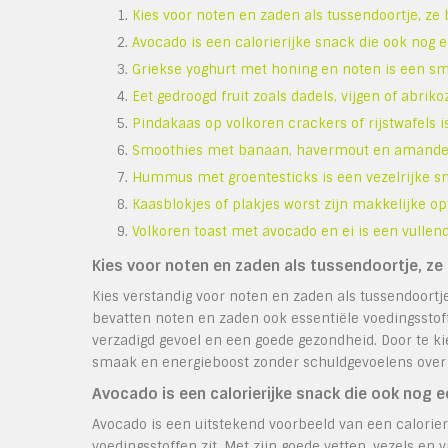
Kies voor noten en zaden als tussendoortje, ze 
Avocado is een calorierijke snack die ook nog e
Griekse yoghurt met honing en noten is een sm
Eet gedroogd fruit zoals dadels, vijgen of abrik
Pindakaas op volkoren crackers of rijstwafels i
Smoothies met banaan, havermout en amandelm
Hummus met groentesticks is een vezelrijke sna
Kaasblokjes of plakjes worst zijn makkelijke opt
Volkoren toast met avocado en ei is een vullen
Kies voor noten en zaden als tussendoortje, ze 
Kies verstandig voor noten en zaden als tussendoortje,
bevatten noten en zaden ook essentiële voedingsstoff
verzadigd gevoel en een goede gezondheid. Door te k
smaak en energieboost zonder schuldgevoelens over 
Avocado is een calorierijke snack die ook nog e
Avocado is een uitstekend voorbeeld van een calorier
voedingsstoffen zit. Met zijn goede vetten, vezels e