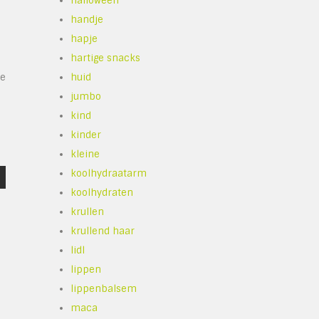
halloween
handje
hapje
hartige snacks
de
huid
jumbo
kind
kinder
kleine
koolhydraatarm
koolhydraten
krullen
krullend haar
lidl
lippen
lippenbalsem
maca