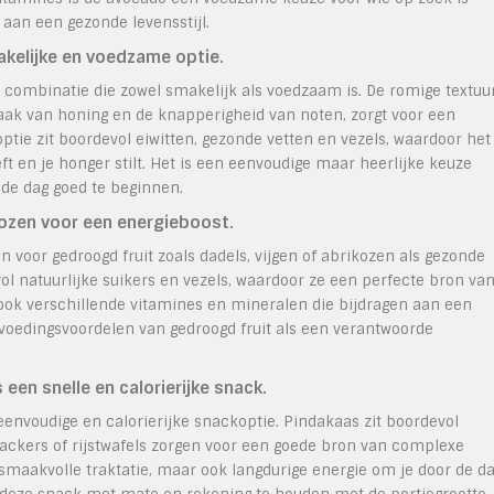
 aan een gezonde levensstijl.
akelijke en voedzame optie.
 combinatie die zowel smakelijk als voedzaam is. De romige textuu
ak van honing en de knapperigheid van noten, zorgt voor een
tie zit boordevol eiwitten, gezonde vetten en vezels, waardoor het
t en je honger stilt. Het is een eenvoudige maar heerlijke keuze
 de dag goed te beginnen.
kozen voor een energieboost.
n voor gedroogd fruit zoals dadels, vijgen of abrikozen als gezonde
ol natuurlijke suikers en vezels, waardoor ze een perfecte bron va
 ook verschillende vitamines en mineralen die bijdragen aan een
voedingsvoordelen van gedroogd fruit als een verantwoorde
 een snelle en calorierijke snack.
eenvoudige en calorierijke snackoptie. Pindakaas zit boordevol
crackers of rijstwafels zorgen voor een goede bron van complexe
smaakvolle traktatie, maar ook langdurige energie om je door de d