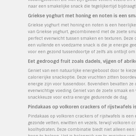
naar een smakelijke snack die tegelijkertijd bijdraagt
Griekse yoghurt met honing en noten is een sm
Griekse yoghurt met honing en noten is een heerlijke
van Griekse yoghurt, gecombineerd met de zoete sma
perfect evenwicht tussen smaken en texturen. Deze op
een vullende en voedzame snack is die je energie geef
voor een gezond tussendoortje of zelfs als ontbijt om
Eet gedroogd fruit zoals dadels, vijgen of abri
Geniet van een natuurlijke energieboost door te kieze
calorierijke snackoptie. Deze vruchten zitten boordev
energie zijn voor tussendoor. Bovendien bevatten ze
evenwichtige voeding. Geniet van de zoete smaak en 
snackkeuze voor extra energie gedurende de dag.
Pindakaas op volkoren crackers of rijstwafels is
Pindakaas op volkoren crackers of rijstwafels is een 
gezonde vetten, eiwitten en vezels, terwijl volkoren 
koolhydraten. Deze combinatie biedt niet alleen een 