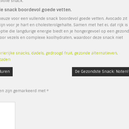
volle snack.
nde snack boordevol goede vetten.
keuze voor een vullende snack boordevol goede vetten. Avocado zit
jn voor je hart en cholesterolgehalte. Samen met het ei, dat rijk is
tie die langdurige energie biedt en je hongergevoel op een gezon
 voor vezels en complexe koolhydraten, waardoor deze snack niet
orierijke snacks
,
dadels
,
gedroogd fruit
,
gezonde alternatieven
,
zaden
nduren
De Gezondste Snack: Noten!
den zijn gemarkeerd met
*