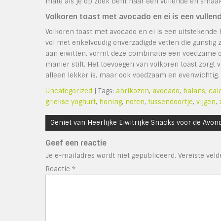
mate als je op zoek bent naar een vullende en smaak
Volkoren toast met avocado en ei is een vulle
Volkoren toast met avocado en ei is een uitstekende 
vol met enkelvoudig onverzadigde vetten die gunstig zi
aan eiwitten, vormt deze combinatie een voedzame op
manier stilt. Het toevoegen van volkoren toast zorgt
alleen lekker is, maar ook voedzaam en evenwichtig.
Uncategorized
| Tags:
abrikozen
,
avocado
,
balans
,
cal
griekse yoghurt
,
honing
,
noten
,
tussendoortje
,
vijgen
,
Bericht
Geniet van Heerlijke Eiwitrijke Snacks voor de Avo
navigatie
Geef een reactie
Je e-mailadres wordt niet gepubliceerd.
Vereiste vel
Reactie
*