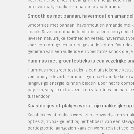
heen te helpen. Het is belangrijk om te genieten va
om overmatige calorie-inname te voorkomen.
Smoothies met banaan, havermout en amandelmel
Smoothies met banaan, havermout en amandelmelk vo
snack. Deze combinatie biedt niet alleen een goede 
leveren natuurlijke zoetheid en vezels, havermout vo
voor een romige textuur en gezonde vetten. Door dez
genieten van een vullende en voedzame snack die je en
Hummus met groentesticks is een vezelrijke snac
Hummus met groentesticks is een uitstekende keuze al
veel energie levert. Hummus, gemaakt van kikkererwte
langdurige energie kunnen bieden. Door het te comb
paprika, voeg je extra vezels en vitamines toe aan j
tussendoor.
Kaasblokjes of plakjes worst zijn makkelijke opt
Kaasblokjes of plakjes worst zijn eenvoudige en smake
opties zijn vaak geliefd bij liefhebbers van een stevi
portiegrootte, aangezien kaas en worst relatief veel