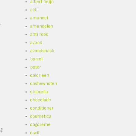
albert heijn
aldi
amandel
r
amandelen
anti roos
avond
avondsnack
borrel
boter
calorieen
n
cashewnoten
chlorella
chocolade
conditioner
cosmetica
dagcreme
ag
eiwit