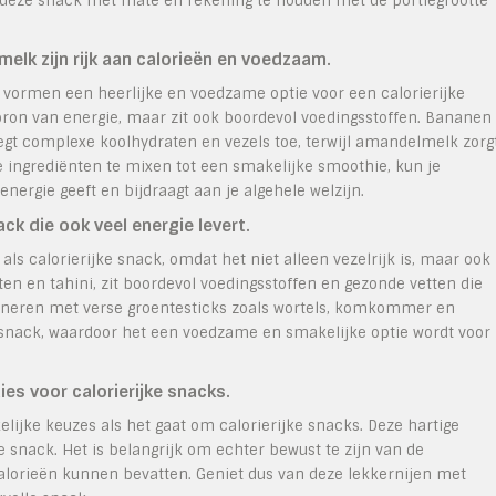
n deze snack met mate en rekening te houden met de portiegrootte
k zijn rijk aan calorieën en voedzaam.
rmen een heerlijke en voedzame optie voor een calorierijke
bron van energie, maar zit ook boordevol voedingsstoffen. Bananen
egt complexe koolhydraten en vezels toe, terwijl amandelmelk zorg
e ingrediënten te mixen tot een smakelijke smoothie, kun je
ergie geeft en bijdraagt aan je algehele welzijn.
k die ook veel energie levert.
s calorierijke snack, omdat het niet alleen vezelrijk is, maar ook
n en tahini, zit boordevol voedingsstoffen en gezonde vetten die
ineren met verse groentesticks zoals wortels, komkommer en
e snack, waardoor het een voedzame en smakelijke optie wordt voor
ies voor calorierijke snacks.
lijke keuzes als het gaat om calorierijke snacks. Deze hartige
ge snack. Het is belangrijk om echter bewust te zijn van de
 calorieën kunnen bevatten. Geniet dus van deze lekkernijen met