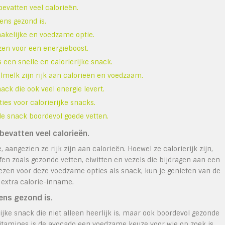
bevatten veel calorieën.
ens gezond is.
akelijke en voedzame optie.
ozen voor een energieboost.
s een snelle en calorierijke snack.
elk zijn rijk aan calorieën en voedzaam.
ck die ook veel energie levert.
ies voor calorierijke snacks.
de snack boordevol goede vetten.
bevatten veel calorieën.
 aangezien ze rijk zijn aan calorieën. Hoewel ze calorierijk zijn,
en zoals gezonde vetten, eiwitten en vezels die bijdragen aan een
iezen voor deze voedzame opties als snack, kun je genieten van de
extra calorie-inname.
ens gezond is.
ijke snack die niet alleen heerlijk is, maar ook boordevol gezonde
n vitamines is de avocado een voedzame keuze voor wie op zoek is