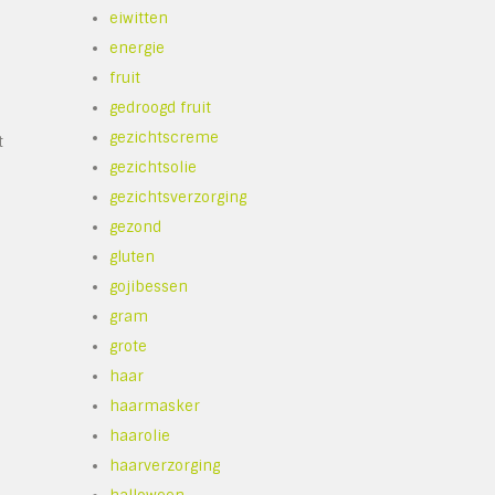
eiwitten
energie
fruit
gedroogd fruit
gezichtscreme
t
gezichtsolie
gezichtsverzorging
gezond
gluten
gojibessen
gram
grote
haar
haarmasker
haarolie
haarverzorging