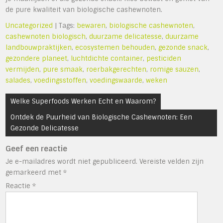
de pure kwaliteit van biologische cashewnoten.
Uncategorized
| Tags:
bewaren
,
biologische cashewnoten
,
cashewnoten biologisch
,
duurzame delicatesse
,
duurzame
landbouwpraktijken
,
ecosystemen behouden
,
gezonde snack
,
gezondere planeet
,
luchtdichte container
,
pesticiden
vermijden
,
pure smaak
,
roerbakgerechten
,
romige sauzen
,
salades
,
voedingsstoffen
,
voedingswaarde
,
weken
Bericht
Welke Superfoods Werken Echt en Waarom?
navigatie
Ontdek de Puurheid van Biologische Cashewnoten: Een
Gezonde Delicatesse
Geef een reactie
Je e-mailadres wordt niet gepubliceerd.
Vereiste velden zijn
gemarkeerd met
*
Reactie
*