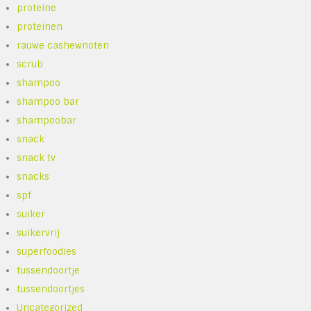
proteine
proteinen
rauwe cashewnoten
scrub
shampoo
shampoo bar
shampoobar
snack
snack tv
snacks
spf
suiker
suikervrij
superfoodies
tussendoortje
tussendoortjes
Uncategorized