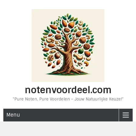
Ga
naar
de
inhoud
notenvoordeel.com
"Pure Noten, Pure Voordelen – Jouw Natuurlijke Keuze!"
Menu