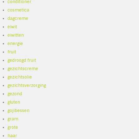
conditioner
cosmetica
dagcreme
eiwit
eiwitten
energie
fruit
gedroogd fruit
gezichtscreme
gezichtsolie
gezichtsverzorging
gezond
gluten
gojibessen
gram
grote
haar