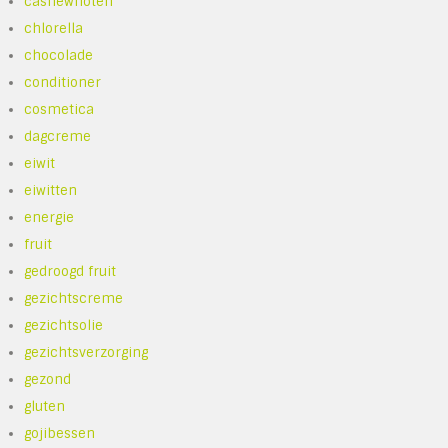
cashewnoten
chlorella
chocolade
conditioner
cosmetica
dagcreme
eiwit
eiwitten
energie
fruit
gedroogd fruit
gezichtscreme
gezichtsolie
gezichtsverzorging
gezond
gluten
gojibessen