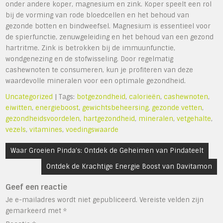
onder andere koper, magnesium en zink. Koper speelt een rol
bij de vorming van rode bloedcellen en het behoud van
gezonde botten en bindweefsel. Magnesium is essentieel voor
de spierfunctie, zenuwgeleiding en het behoud van een gezond
hartritme. Zink is betrokken bij de immuunfunctie,
wondgenezing en de stofwisseling. Door regelmatig
cashewnoten te consumeren, kun je profiteren van deze
waardevolle mineralen voor een optimale gezondheid.
Uncategorized
| Tags:
botgezondheid
,
calorieën
,
cashewnoten
,
eiwitten
,
energieboost
,
gewichtsbeheersing
,
gezonde vetten
,
gezondheidsvoordelen
,
hartgezondheid
,
mineralen
,
vetgehalte
,
vezels
,
vitamines
,
voedingswaarde
Bericht
Waar Groeien Pinda’s: Ontdek de Geheimen van Pindateelt
navigatie
Ontdek de Krachtige Energie Boost van Davitamon
Geef een reactie
Je e-mailadres wordt niet gepubliceerd.
Vereiste velden zijn
gemarkeerd met
*