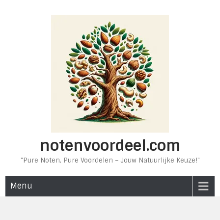
Ga
naar
de
inhoud
notenvoordeel.com
"Pure Noten, Pure Voordelen – Jouw Natuurlijke Keuze!"
Menu