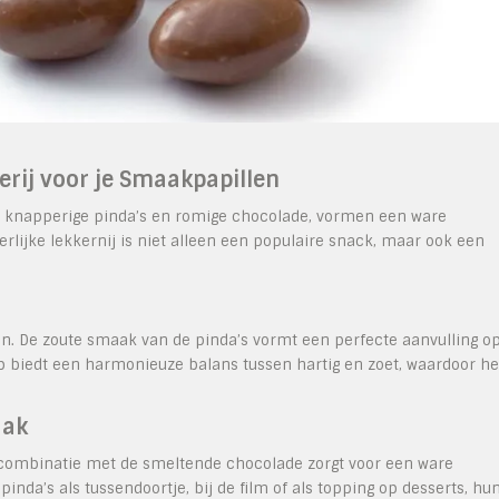
rij voor je Smaakpapillen
 knapperige pinda’s en romige chocolade, vormen een ware
erlijke lekkernij is niet alleen een populaire snack, maar ook een
en. De zoute smaak van de pinda’s vormt een perfecte aanvulling o
p biedt een harmonieuze balans tussen hartig en zoet, waardoor he
aak
n combinatie met de smeltende chocolade zorgt voor een ware
inda’s als tussendoortje, bij de film of als topping op desserts, hu