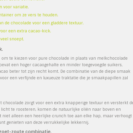
 voor variatie.
ntainer om ze vers te houden.
an de chocolade voor een gladdere textuur.
voor een extra cacao-kick.
veel snoept.
k.
en om te kiezen voor pure chocolade in plaats van melkchocolade
 bevat een hoger cacaogehalte en minder toegevoegde suikers,
cao beter tot zijn recht komt. De combinatie van de diepe smaak
oor een verfijnde en luxueuze traktatie die je smaakpapillen zal
.
t chocolade zorgt voor een extra knapperige textuur en versterkt d
licht te roosteren, komen de natuurlijke oliën naar boven en
t niet alleen een heerlijke crunch toe aan elke hap, maar verhoogt
t genieten van deze verrukkelijke lekkernij.
 zoet-zoute combinatie.