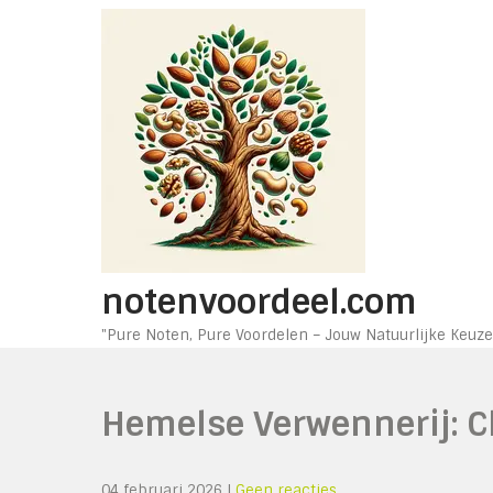
Ga
naar
de
inhoud
notenvoordeel.com
"Pure Noten, Pure Voordelen – Jouw Natuurlijke Keuze
Hemelse Verwennerij: C
04 februari 2026
|
Geen reacties