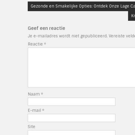
Bericht
Gezonde en Smakelijke Opties: Ontdek Onze Lage Ca
navigatie
K
Geef een reactie
Je e-mailadres wordt niet gepubliceerd.
Vereiste vel
Reactie
*
Naam
*
E-mail
*
Site