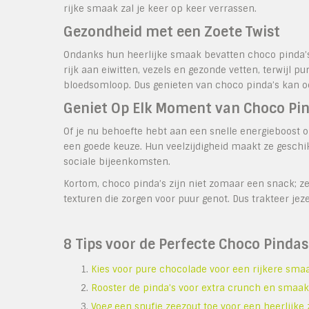
rijke smaak zal je keer op keer verrassen.
Gezondheid met een Zoete Twist
Ondanks hun heerlijke smaak bevatten choco pinda’s o
rijk aan eiwitten, vezels en gezonde vetten, terwijl p
bloedsomloop. Dus genieten van choco pinda’s kan oo
Geniet Op Elk Moment van Choco Pin
Of je nu behoefte hebt aan een snelle energieboost of
een goede keuze. Hun veelzijdigheid maakt ze geschikt
sociale bijeenkomsten.
Kortom, choco pinda’s zijn niet zomaar een snack; 
texturen die zorgen voor puur genot. Dus trakteer je
8 Tips voor de Perfecte Choco Pinda
Kies voor pure chocolade voor een rijkere sma
Rooster de pinda’s voor extra crunch en smaak
Voeg een snufje zeezout toe voor een heerlijke