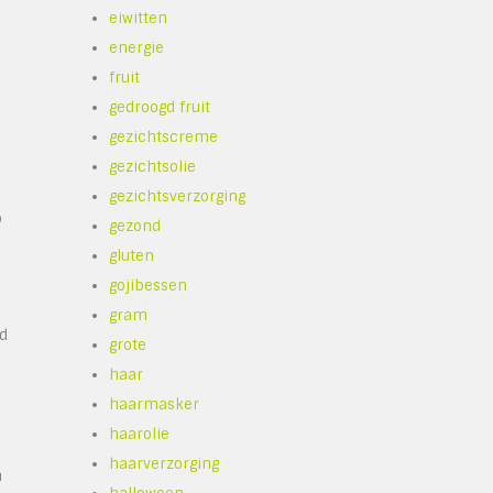
eiwitten
energie
fruit
gedroogd fruit
gezichtscreme
gezichtsolie
gezichtsverzorging
o
gezond
gluten
gojibessen
gram
ud
grote
haar
haarmasker
haarolie
haarverzorging
n