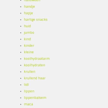
halloween
handje
hapje
hartige snacks
huid
jumbo
kind
kinder
kleine
koolhydraatarm
koolhydraten
krullen
krullend haar
lidl
lippen
lippenbalsem
maca