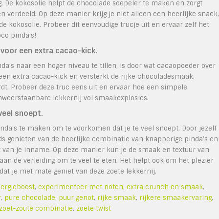
. De kokosolie helpt de chocolade soepeler te maken en zorgt
n verdeeld. Op deze manier krijg je niet alleen een heerlijke snack,
 kokosolie. Probeer dit eenvoudige trucje uit en ervaar zelf het
co pinda’s!
voor een extra cacao-kick.
a’s naar een hoger niveau te tillen, is door wat cacaopoeder over
 een extra cacao-kick en versterkt de rijke chocoladesmaak,
dt. Probeer deze truc eens uit en ervaar hoe een simpele
nweerstaanbare lekkernij vol smaakexplosies.
veel snoept.
nda’s te maken om te voorkomen dat je te veel snoept. Door jezelf
ds genieten van de heerlijke combinatie van knapperige pinda’s en
ijft van je inname. Op deze manier kun je de smaak en textuur van
aan de verleiding om te veel te eten. Het helpt ook om het plezier
dat je met mate geniet van deze zoete lekkernij.
ergieboost
,
experimenteer met noten
,
extra crunch en smaak
,
r
,
pure chocolade
,
puur genot
,
rijke smaak
,
rijkere smaakervaring
,
zoet-zoute combinatie
,
zoete twist