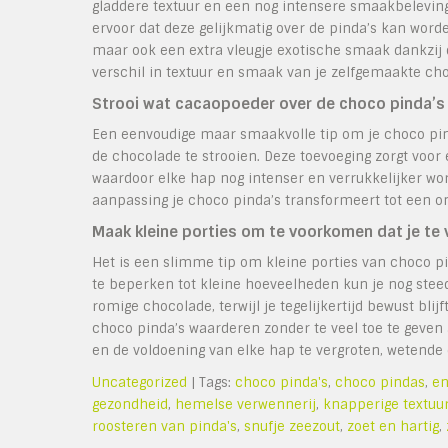
gladdere textuur en een nog intensere smaakbeleving
ervoor dat deze gelijkmatig over de pinda’s kan worde
maar ook een extra vleugje exotische smaak dankzij de
verschil in textuur en smaak van je zelfgemaakte cho
Strooi wat cacaopoeder over de choco pinda’s 
Een eenvoudige maar smaakvolle tip om je choco pind
de chocolade te strooien. Deze toevoeging zorgt voor
waardoor elke hap nog intenser en verrukkelijker wor
aanpassing je choco pinda’s transformeert tot een o
Maak kleine porties om te voorkomen dat je te 
Het is een slimme tip om kleine porties van choco pi
te beperken tot kleine hoeveelheden kun je nog stee
romige chocolade, terwijl je tegelijkertijd bewust bl
choco pinda’s waarderen zonder te veel toe te geven 
en de voldoening van elke hap te vergroten, wetende 
Uncategorized
| Tags:
choco pinda's
,
choco pindas
,
en
gezondheid
,
hemelse verwennerij
,
knapperige textuu
roosteren van pinda's
,
snufje zeezout
,
zoet en hartig
,