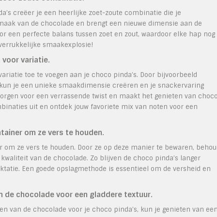
a’s creëer je een heerlijke zoet-zoute combinatie die je
 smaak van de chocolade en brengt een nieuwe dimensie aan de
oor een perfecte balans tussen zoet en zout, waardoor elke hap nog
 verrukkelijke smaakexplosie!
voor variatie.
riatie toe te voegen aan je choco pinda’s. Door bijvoorbeeld
 kun je een unieke smaakdimensie creëren en je snackervaring
 zorgen voor een verrassende twist en maakt het genieten van choc
binaties uit en ontdek jouw favoriete mix van noten voor een
tainer om ze vers te houden.
er om ze vers te houden. Door ze op deze manier te bewaren, beho
kwaliteit van de chocolade. Zo blijven de choco pinda’s langer
raktatie. Een goede opslagmethode is essentieel om de versheid en
an de chocolade voor een gladdere textuur.
ten van de chocolade voor je choco pinda’s, kun je genieten van ee