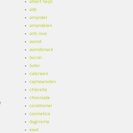
albert heijn
aldi
amandel
amandelen
anti roos
avond
avondsnack
borrel
boter
calorieen
cashewnoten
chlorella
chocolade
e
conditioner
cosmetica
dagcreme
eiwit