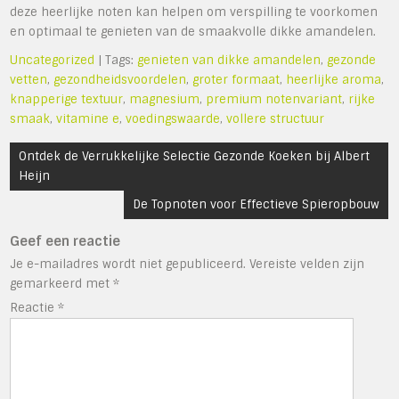
deze heerlijke noten kan helpen om verspilling te voorkomen
en optimaal te genieten van de smaakvolle dikke amandelen.
Uncategorized
| Tags:
genieten van dikke amandelen
,
gezonde
vetten
,
gezondheidsvoordelen
,
groter formaat
,
heerlijke aroma
,
knapperige textuur
,
magnesium
,
premium notenvariant
,
rijke
smaak
,
vitamine e
,
voedingswaarde
,
vollere structuur
Bericht
Ontdek de Verrukkelijke Selectie Gezonde Koeken bij Albert
navigatie
Heijn
De Topnoten voor Effectieve Spieropbouw
Geef een reactie
Je e-mailadres wordt niet gepubliceerd.
Vereiste velden zijn
gemarkeerd met
*
Reactie
*