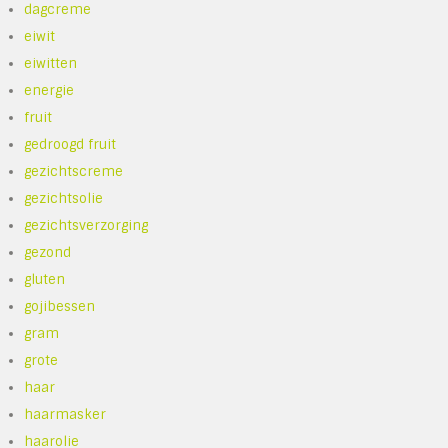
dagcreme
eiwit
eiwitten
energie
fruit
gedroogd fruit
gezichtscreme
gezichtsolie
gezichtsverzorging
gezond
gluten
gojibessen
gram
grote
haar
haarmasker
haarolie