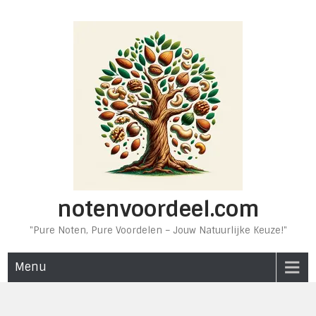
Ga
naar
de
inhoud
notenvoordeel.com
"Pure Noten, Pure Voordelen – Jouw Natuurlijke Keuze!"
Menu