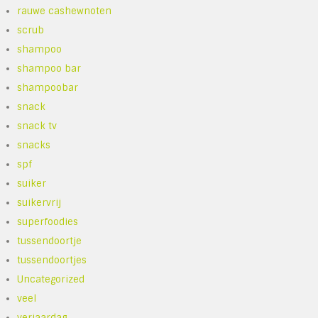
rauwe cashewnoten
scrub
shampoo
shampoo bar
shampoobar
snack
snack tv
snacks
spf
suiker
suikervrij
superfoodies
tussendoortje
tussendoortjes
Uncategorized
veel
verjaardag