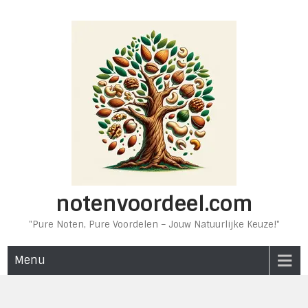
Ga
naar
de
inhoud
notenvoordeel.com
"Pure Noten, Pure Voordelen – Jouw Natuurlijke Keuze!"
Menu