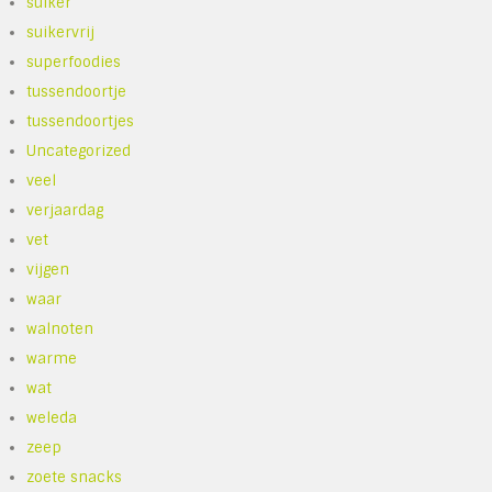
suiker
suikervrij
superfoodies
tussendoortje
tussendoortjes
Uncategorized
veel
verjaardag
vet
vijgen
waar
walnoten
warme
wat
weleda
zeep
zoete snacks