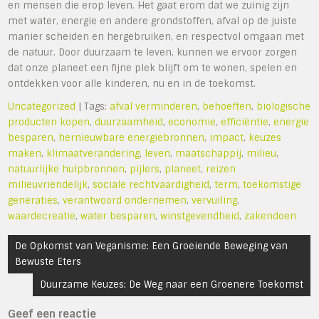
en mensen die erop leven. Het gaat erom dat we zuinig zijn
met water, energie en andere grondstoffen, afval op de juiste
manier scheiden en hergebruiken, en respectvol omgaan met
de natuur. Door duurzaam te leven, kunnen we ervoor zorgen
dat onze planeet een fijne plek blijft om te wonen, spelen en
ontdekken voor alle kinderen, nu en in de toekomst.
Uncategorized
| Tags:
afval verminderen
,
behoeften
,
biologische
producten kopen
,
duurzaamheid
,
economie
,
efficiëntie
,
energie
besparen
,
hernieuwbare energiebronnen
,
impact
,
keuzes
maken
,
klimaatverandering
,
leven
,
maatschappij
,
milieu
,
natuurlijke hulpbronnen
,
pijlers
,
planeet
,
reizen
milieuvriendelijk
,
sociale rechtvaardigheid
,
term
,
toekomstige
generaties
,
verantwoord ondernemen
,
vervuiling
,
waardecreatie
,
water besparen
,
winstgevendheid
,
zakendoen
Bericht
De Opkomst van Veganisme: Een Groeiende Beweging van
navigatie
Bewuste Eters
Duurzame Keuzes: De Weg naar een Groenere Toekomst
Geef een reactie