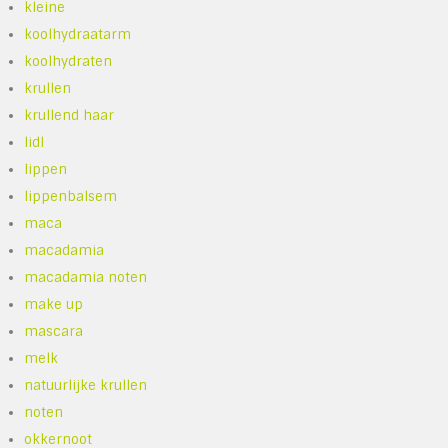
kleine
koolhydraatarm
koolhydraten
krullen
krullend haar
lidl
lippen
lippenbalsem
maca
macadamia
macadamia noten
make up
mascara
melk
natuurlijke krullen
noten
okkernoot