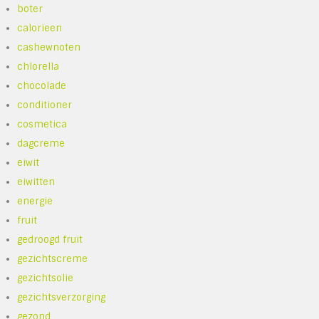
boter
calorieen
cashewnoten
chlorella
chocolade
conditioner
cosmetica
dagcreme
eiwit
eiwitten
energie
fruit
gedroogd fruit
gezichtscreme
gezichtsolie
gezichtsverzorging
gezond