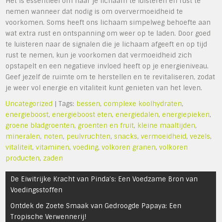
Het is essentieel om naar je lichaam te luisteren en rust te
nemen wanneer dat nodig is om oververmoeidheid te
voorkomen. Soms heeft ons lichaam simpelweg behoefte aan
wat extra rust en ontspanning om weer op te laden. Door goed
te luisteren naar de signalen die je lichaam afgeeft en op tijd
rust te nemen, kun je voorkomen dat vermoeidheid zich
opstapelt en een negatieve invloed heeft op je energieniveau.
Geef jezelf de ruimte om te herstellen en te revitaliseren, zodat
je weer vol energie en vitaliteit kunt genieten van het leven.
Uncategorized
| Tags:
bessen
,
complexe koolhydraten
,
energieboost
,
energieboost eten
,
energiedalen
,
energiepieken
,
groene bladgroenten
,
groenten en fruit
,
kleine maaltijden
,
mineralen
,
noten
,
peulvruchten
,
snacks
,
vermoeidheid
,
vezels
,
vitaliteit
,
vitaminen
,
voeding
,
volkoren granen
,
volkoren
producten
,
zaden
Bericht
De Eiwitrijke Kracht van Pinda’s: Een Voedzame Bron van
navigatie
Voedingsstoffen
Ontdek de Zoete Smaak van Gedroogde Papaya: Een
Tropische Verwennerij!