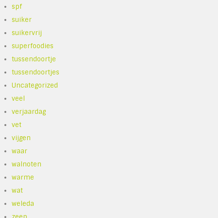
spf
suiker
suikervrij
superfoodies
tussendoortje
tussendoortjes
Uncategorized
veel
verjaardag
vet
vijgen
waar
walnoten
warme
wat
weleda
zeep