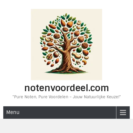
Ga
naar
de
inhoud
notenvoordeel.com
"Pure Noten, Pure Voordelen – Jouw Natuurlijke Keuze!"
Menu