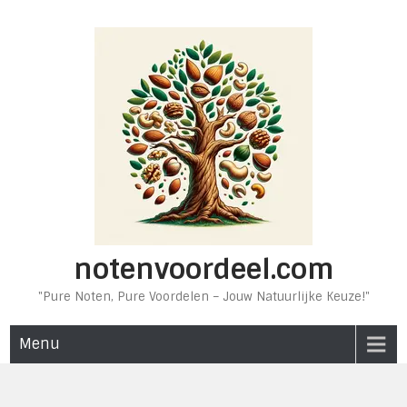
Ga
naar
de
inhoud
notenvoordeel.com
"Pure Noten, Pure Voordelen – Jouw Natuurlijke Keuze!"
Menu