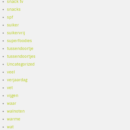
snack tv
snacks
spf
suiker
suikervrij
superfoodies
tussendoortje
tussendoortjes
Uncategorized
veel
verjaardag
vet
vijgen
waar
walnoten
warme
wat