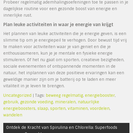
Probeer regelmatig ademhalingsoefeningen toe te passen in je
dagelijkse routine voor een gezonde boost van energie en
innerlijke rust.
Plan leuke activiteiten in waar je energie van krijgt
Het plannen van leuke activiteiten die je energie geven, is een
slimme tip om je energiepeil te verhogen. Door bewust tijd vrij
te maken voor activiteiten waar je van geniet en die je
enthousiasmeren, kun je je mentale en fysieke energie
stimuleren. Of het nu gaat om sporten, creatieve bezigheden,
sociale evenementen of ontspannende momenten in de
natuur, het inplannen van deze positieve ervaringen kan een
geweldige manier zijn om je batterij op te laden en meer
vitaliteit in je leven te brengen.
Uncategorized
| Tags:
beweeg regelmatig
,
energiebooster
,
gebruik
,
gezonde voeding
,
mineralen
,
natuurlijke
energieboosters
,
slaap
,
sporten
,
vitaminen
,
voordelen
,
wandelen
Bericht
Ontdek de Kracht van Spirulina en Chlorella: Superfoods