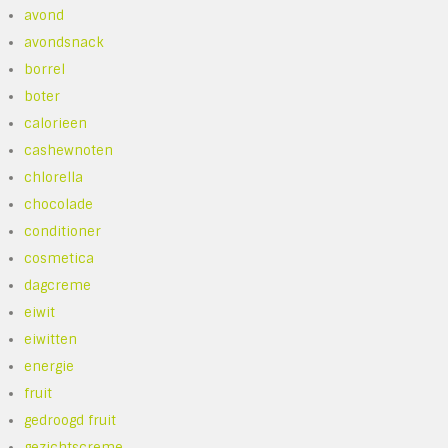
avond
avondsnack
borrel
boter
calorieen
cashewnoten
chlorella
chocolade
conditioner
cosmetica
dagcreme
eiwit
eiwitten
energie
fruit
gedroogd fruit
gezichtscreme